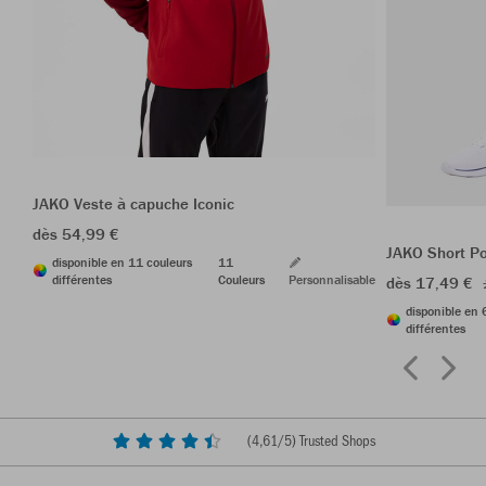
JAKO Veste à capuche Iconic
dès 54,99 €
JAKO Short P
disponible en 11 couleurs
11
différentes
Couleurs
Personnalisable
dès 17,49 €
disponible en 
différentes
(
4,61
/5) Trusted Shops