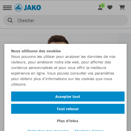
1
Chercher
Nous utilisons des cookies
Nous pouvons les utiliser pour analyser les données de nos
visiteurs, pour améliorer notre site web, pour afficher des
contenus personnalisés et pour vous offrir la meilleure
expérience en ligne. Vous pouvez consulter vos paramètres
pour obtenir plus d'informations sur les cookies que nous
utilisons.
Accepter tout
Tout refuser
Plus d'infos
Protection des données
Mentions légales