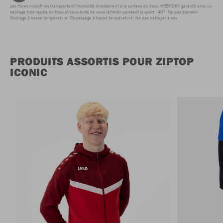
Les fibres microfines transportent l'humidité directement à la surface du tissu. KEEP DRY garantit ainsi un
séchage très rapide du tissu et vous évite de vous refroidir pendant le sport.
40°
Ne pas blanchir
Séchage à basse température
Repassage à basse température
Ne pas nettoyer à sec
PRODUITS ASSORTIS POUR ZIPTOP
ICONIC