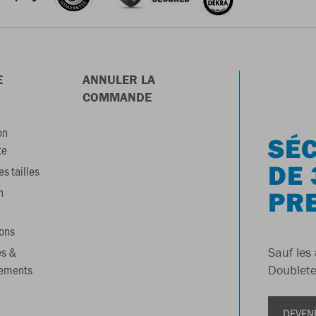
E
ANNULER LA
COMMANDE
on
SÉC
te
DE 
s tailles
n
PR
ons
es &
Sauf les 
gements
Doublete
DEVEN