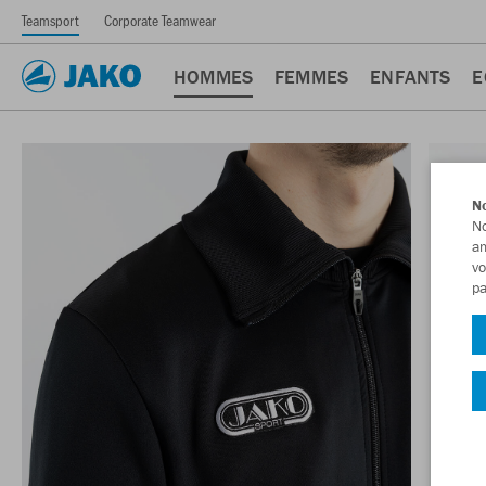
Teamsport
Corporate Teamwear
HOMMES
FEMMES
ENFANTS
E
No
No
am
vo
pa