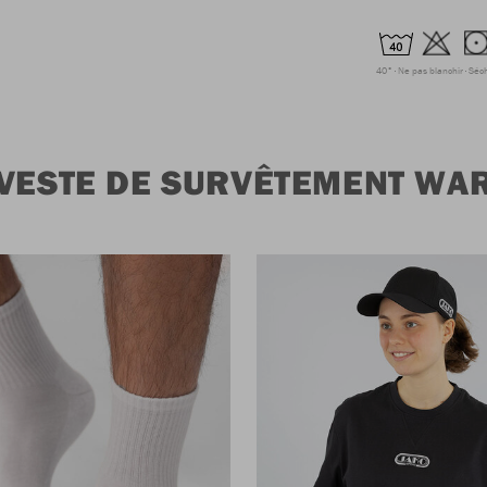
40°
Ne pas blanchir
Séc
 VESTE DE SURVÊTEMENT W