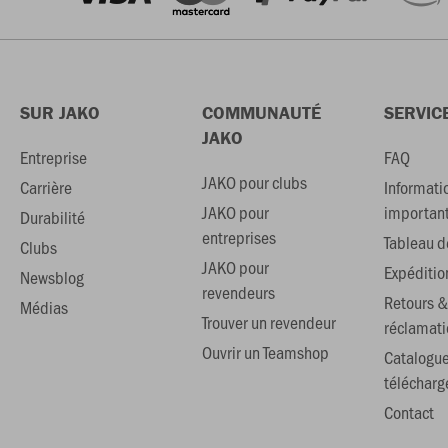
SUR JAKO
COMMUNAUTÉ
SERVIC
JAKO
Entreprise
FAQ
JAKO pour clubs
Carrière
Informati
JAKO pour
importan
Durabilité
entreprises
Tableau de
Clubs
JAKO pour
Expéditio
Newsblog
revendeurs
Retours &
Médias
Trouver un revendeur
réclamati
Ouvrir un Teamshop
Catalogu
téléchar
Contact