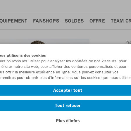
QUIPEMENT
FANSHOPS
SOLDES
OFFRE
TEAM C
Pa
Retour
d'a
us utilisons des cookies
JAKO
us pouvons les utiliser pour analyser les données de nos visiteurs, pour
éliorer notre site web, pour afficher des contenus personnalisés et pour
Wardr
us offrir la meilleure expérience en ligne. Vous pouvez consulter vos
ramètres pour obtenir plus d'informations sur les cookies que nous utiliso
Numéro d’article
Accepter tout
En tant que me
Tout refuser
commande.
De
Plus d'infos