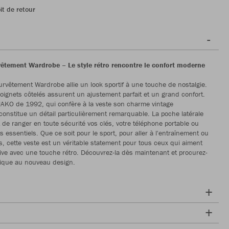
it de retour
vêtement Wardrobe – Le style rétro rencontre le confort moderne
urvêtement Wardrobe allie un look sportif à une touche de nostalgie.
 poignets côtelés assurent un ajustement parfait et un grand confort.
 JAKO de 1992, qui confère à la veste son charme vintage
constitue un détail particulièrement remarquable. La poche latérale
 de ranger en toute sécurité vos clés, votre téléphone portable ou
s essentiels. Que ce soit pour le sport, pour aller à l'entraînement ou
rs, cette veste est un véritable statement pour tous ceux qui aiment
ive avec une touche rétro. Découvrez-la dès maintenant et procurez-
sique au nouveau design.