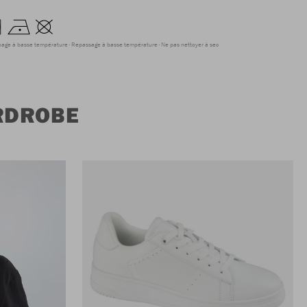
hage à basse température
Repassage à basse température
Ne pas nettoyer à sec
ARDROBE