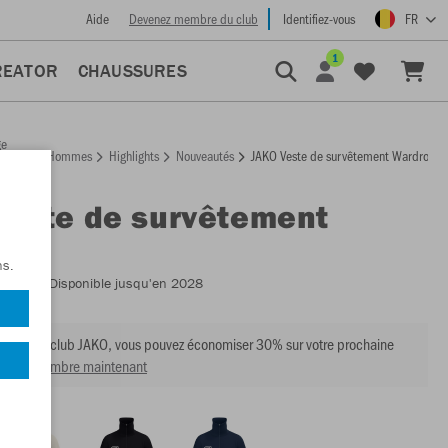
Aide
Devenez membre du club
Identifiez-vous
FR
1
REATOR
CHAUSSURES
ge
Hommes
Highlights
Nouveautés
JAKO Veste de survêtement Wardrobe
ccueil
Veste de survêtement
obe
ns.
:
9861
- Disponible jusqu'en 2028
mbre du club JAKO, vous pouvez économiser 30% sur votre prochaine
venir membre maintenant