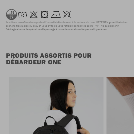
Les fibres microfines transportent l'humidité directement à la surface du tissu. KEEP DRY garantit ainsi un
séchage très rapide du tissu et vous évite de vous refroidir pendant le sport.
40°
Ne pas blanchir
Séchage à basse température
Repassage à basse température
Ne pas nettoyer à sec
PRODUITS ASSORTIS POUR
DÉBARDEUR ONE