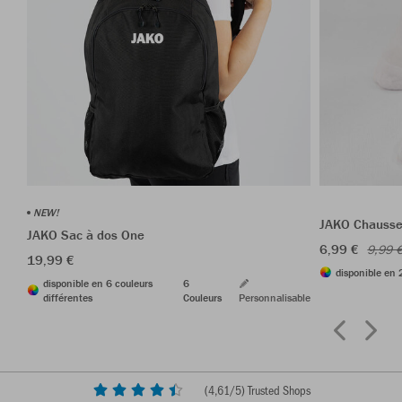
NEW!
JAKO Chausset
JAKO Sac à dos One
6,99 €
9,99 
19,99 €
disponible en 
disponible en 6 couleurs
6
différentes
Couleurs
Personnalisable
(
4,61
/5) Trusted Shops