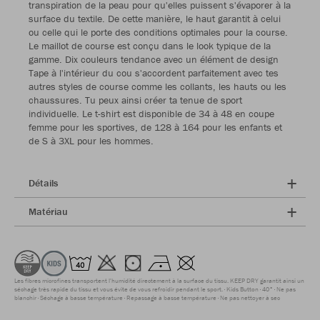
transpiration de la peau pour qu'elles puissent s'évaporer à la
surface du textile. De cette manière, le haut garantit à celui
ou celle qui le porte des conditions optimales pour la course.
Le maillot de course est conçu dans le look typique de la
gamme. Dix couleurs tendance avec un élément de design
Tape à l'intérieur du cou s'accordent parfaitement avec tes
autres styles de course comme les collants, les hauts ou les
chaussures. Tu peux ainsi créer ta tenue de sport
individuelle. Le t-shirt est disponible de 34 à 48 en coupe
femme pour les sportives, de 128 à 164 pour les enfants et
de S à 3XL pour les hommes.
Détails
Matériau
Les fibres microfines transportent l'humidité directement à la surface du tissu. KEEP DRY garantit ainsi un
séchage très rapide du tissu et vous évite de vous refroidir pendant le sport.
Kids Button
40°
Ne pas
blanchir
Séchage à basse température
Repassage à basse température
Ne pas nettoyer à sec