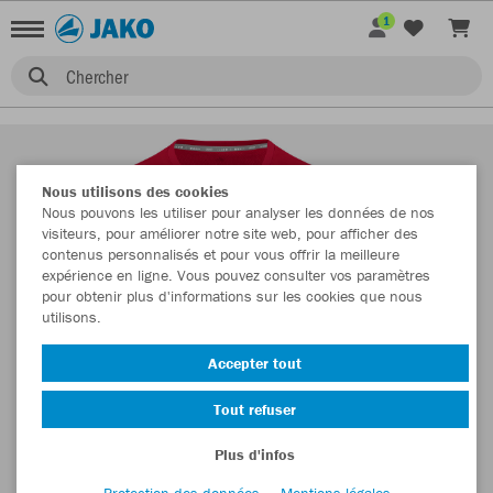
1
Chercher
Nous utilisons des cookies
Nous pouvons les utiliser pour analyser les données de nos
visiteurs, pour améliorer notre site web, pour afficher des
contenus personnalisés et pour vous offrir la meilleure
expérience en ligne. Vous pouvez consulter vos paramètres
pour obtenir plus d'informations sur les cookies que nous
utilisons.
Accepter tout
Tout refuser
Plus d'infos
Protection des données
Mentions légales