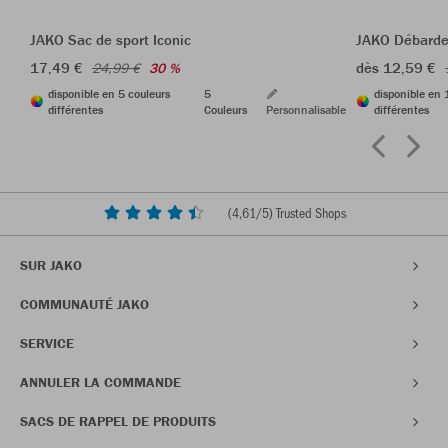
JAKO Sac de sport Iconic
JAKO Débarde
17,49 €
dès 12,59 €
24,99 €
30 %
disponible en 5 couleurs
5
disponible en 
différentes
Couleurs
Personnalisable
différentes
(
4,61
/5) Trusted Shops
SUR JAKO
COMMUNAUTÉ JAKO
SERVICE
ANNULER LA COMMANDE
SACS DE RAPPEL DE PRODUITS