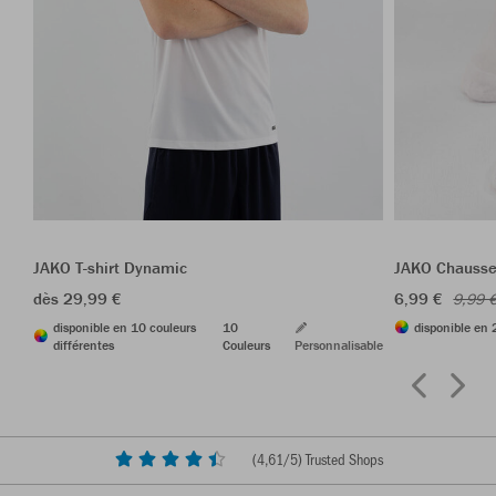
JAKO T-shirt Dynamic
JAKO Chausset
dès 29,99 €
6,99 €
9,99 
disponible en 10 couleurs
10
disponible en 
différentes
Couleurs
Personnalisable
(
4,61
/5) Trusted Shops