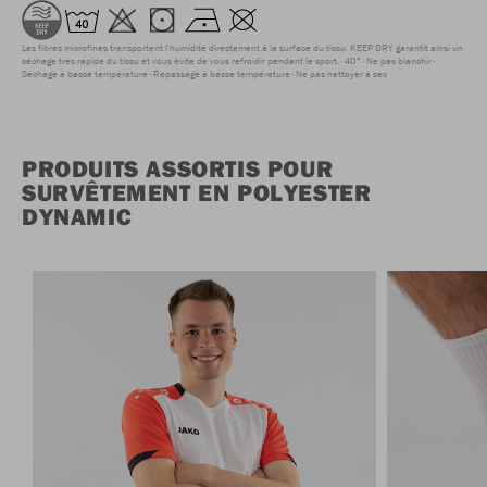
Les fibres microfines transportent l'humidité directement à la surface du tissu. KEEP DRY garantit ainsi un
séchage très rapide du tissu et vous évite de vous refroidir pendant le sport.
40°
Ne pas blanchir
Séchage à basse température
Repassage à basse température
Ne pas nettoyer à sec
PRODUITS ASSORTIS POUR
SURVÊTEMENT EN POLYESTER
DYNAMIC