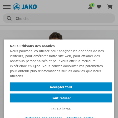
1
Chercher
Nous utilisons des cookies
Nous pouvons les utiliser pour analyser les données de nos
visiteurs, pour améliorer notre site web, pour afficher des
contenus personnalisés et pour vous offrir la meilleure
expérience en ligne. Vous pouvez consulter vos paramètres
pour obtenir plus d'informations sur les cookies que nous
utilisons.
Accepter tout
Tout refuser
Plus d'infos
Protection des données
Mentions légales