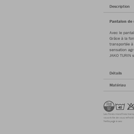
Description
Pantalon de 
Avec le panta
Grâce à la fo
transportée à 
sensation agr
JAKO TURIN s
Détails
Matériau
Les fibres microfines tran
vous évite de vous refroidi
Nettoyage à sec