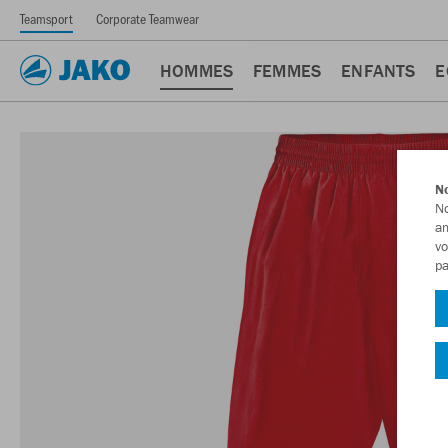
Teamsport
Corporate Teamwear
HOMMES
FEMMES
ENFANTS
E
No
No
am
vo
pa