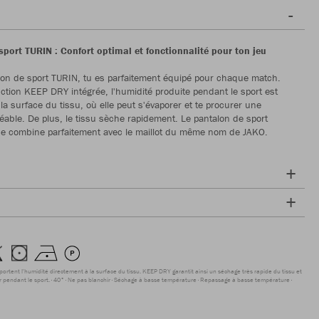
sport TURIN : Confort optimal et fonctionnalité pour ton jeu
lon de sport TURIN, tu es parfaitement équipé pour chaque match.
nction KEEP DRY intégrée, l'humidité produite pendant le sport est
la surface du tissu, où elle peut s'évaporer et te procurer une
éable. De plus, le tissu sèche rapidement. Le pantalon de sport
e combine parfaitement avec le maillot du même nom de JAKO.
sportent l'humidité directement à la surface du tissu. KEEP DRY garantit ainsi un séchage très rapide du tissu et
r pendant le sport.
40°
Ne pas blanchir
Séchage à basse température
Repassage à basse température