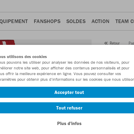
QUIPEMENT
FANSHOPS
SOLDES
ACTION
TEAM 
Pag
Retour
JAKO
us utilisons des cookies
us pouvons les utiliser pour analyser les données de nos visiteurs, pour
Numéro d’article
éliorer notre site web, pour afficher des contenus personnalisés et pour
us offrir la meilleure expérience en ligne. Vous pouvez consulter vos
ramètres pour obtenir plus d'informations sur les cookies que nous utiliso
En tant que me
Accepter tout
commande.
De
Tout refuser
Plus d'infos