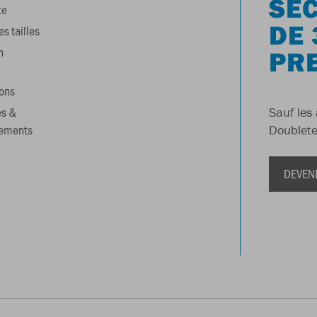
SÉC
te
DE 
s tailles
n
PR
ons
es &
Sauf les 
gements
Doublete
DEVEN