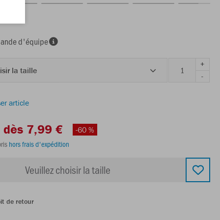
c
nde d'équipe
+
sir la taille
-
er article
dès 7,99 €
-60 %
ris
hors frais d'expédition
Veuillez choisir la taille
it de retour