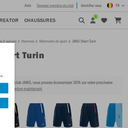
Aide
Devenez membre du club
Identifiez-vous
FR
1
CREATOR
CHAUSSURES
e d'accueil
Hommes
Vêtements de sport
JAKO Short Turin
Short Turin
:
4462
ns.
mbre du club JAKO, vous pouvez économiser 30% sur votre prochaine
venir membre maintenant