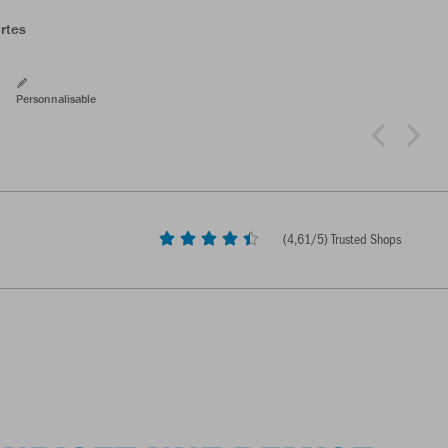
rtes
Personnalisable
(
4,61
/5) Trusted Shops