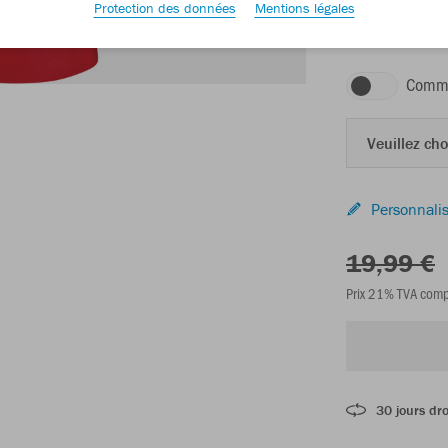
Protection des données
Mentions légales
rouge sport/blan
Comma
Veuillez choi
Personnalis
19,99 €
Prix 21% TVA comp
30 jours dro