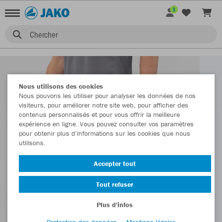
1
Chercher
Nous utilisons des cookies
Nous pouvons les utiliser pour analyser les données de nos
visiteurs, pour améliorer notre site web, pour afficher des
contenus personnalisés et pour vous offrir la meilleure
expérience en ligne. Vous pouvez consulter vos paramètres
pour obtenir plus d'informations sur les cookies que nous
utilisons.
Accepter tout
Tout refuser
Plus d'infos
Protection des données
Mentions légales