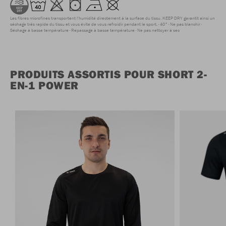
Les fibres microfines transportent l'humidité directement à la surface du tissu. KEEP DRY garantit ainsi un
séchage très rapide du tissu et vous évite de vous refroidir pendant le sport.
40°
Ne pas blanchir
Séchage à basse température
Repassage à basse température
Ne pas nettoyer à sec
PRODUITS ASSORTIS POUR SHORT 2-
EN-1 POWER