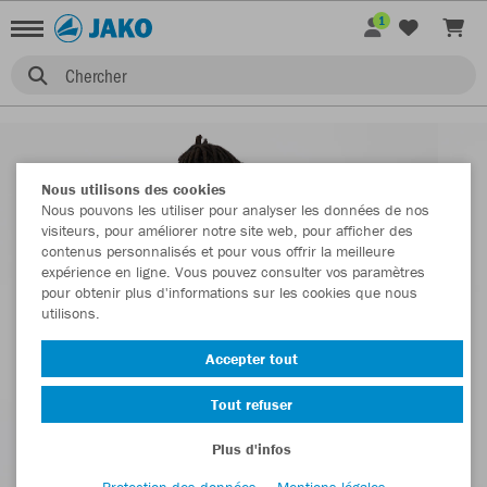
1
Chercher
Nous utilisons des cookies
Nous pouvons les utiliser pour analyser les données de nos
visiteurs, pour améliorer notre site web, pour afficher des
contenus personnalisés et pour vous offrir la meilleure
expérience en ligne. Vous pouvez consulter vos paramètres
pour obtenir plus d'informations sur les cookies que nous
utilisons.
Accepter tout
Tout refuser
Plus d'infos
Protection des données
Mentions légales