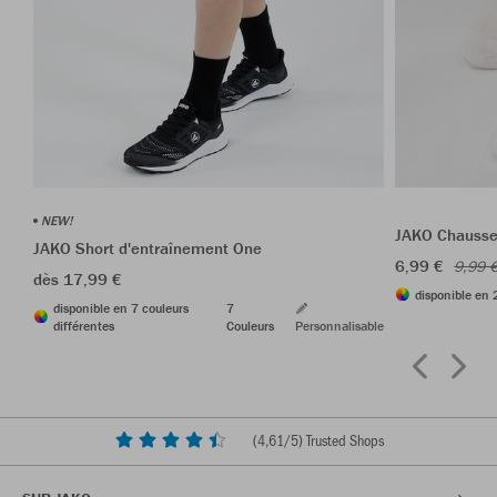
NEW!
JAKO Chausset
JAKO Short d'entraînement One
6,99 €
9,99 
dès 17,99 €
disponible en 
disponible en 7 couleurs
7
différentes
Couleurs
Personnalisable
(
4,61
/5) Trusted Shops