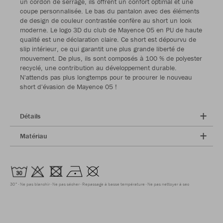
un cordon de serrage, ils offrent un confort optimal et une
coupe personnalisée. Le bas du pantalon avec des éléments
de design de couleur contrastée confère au short un look
moderne. Le logo 3D du club de Mayence 05 en PU de haute
qualité est une déclaration claire. Ce short est dépourvu de
slip intérieur, ce qui garantit une plus grande liberté de
mouvement. De plus, ils sont composés à 100 % de polyester
recyclé, une contribution au développement durable.
N'attends pas plus longtemps pour te procurer le nouveau
short d'évasion de Mayence 05 !
Détails
Matériau
30°
Ne pas blanchir
Ne pas sécher
Repassage à basse température
Ne pas nettoyer à sec