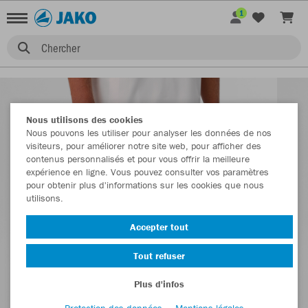
1
Chercher
Nous utilisons des cookies
Nous pouvons les utiliser pour analyser les données de nos
visiteurs, pour améliorer notre site web, pour afficher des
contenus personnalisés et pour vous offrir la meilleure
expérience en ligne. Vous pouvez consulter vos paramètres
pour obtenir plus d'informations sur les cookies que nous
utilisons.
Accepter tout
Tout refuser
Plus d'infos
Protection des données
Mentions légales