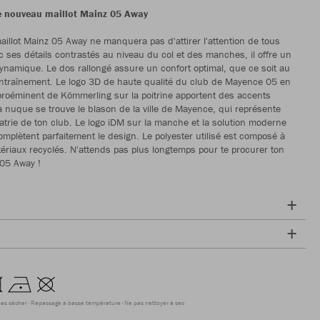
le nouveau maillot Mainz 05 Away
illot Mainz 05 Away ne manquera pas d'attirer l'attention de tous
ec ses détails contrastés au niveau du col et des manches, il offre un
 dynamique. Le dos rallongé assure un confort optimal, que ce soit au
entraînement. Le logo 3D de haute qualité du club de Mayence 05 en
 proéminent de Kömmerling sur la poitrine apportent des accents
la nuque se trouve le blason de la ville de Mayence, qui représente
patrie de ton club. Le logo iDM sur la manche et la solution moderne
omplètent parfaitement le design. Le polyester utilisé est composé à
riaux recyclés. N'attends pas plus longtemps pour te procurer ton
 05 Away !
as sécher
Repassage à basse température
Ne pas nettoyer à sec