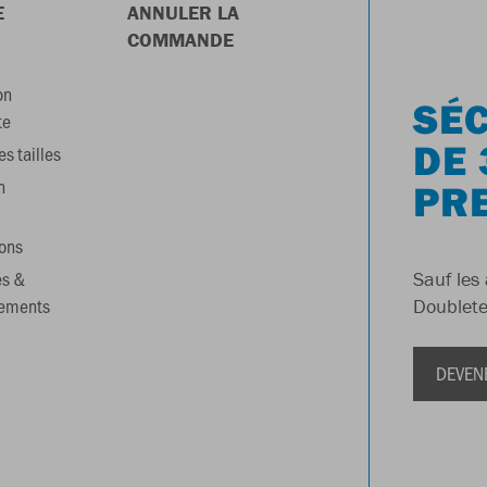
E
ANNULER LA
COMMANDE
on
SÉC
te
DE 
s tailles
n
PR
ons
es &
Sauf les 
gements
Doublete
DEVEN