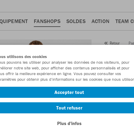
QUIPEMENT
FANSHOPS
SOLDES
ACTION
TEAM 
Pag
Retour
JAKO
us utilisons des cookies
us pouvons les utiliser pour analyser les données de nos visiteurs, pour
Numéro d’article
éliorer notre site web, pour afficher des contenus personnalisés et pour
us offrir la meilleure expérience en ligne. Vous pouvez consulter vos
ramètres pour obtenir plus d'informations sur les cookies que nous utiliso
En tant que me
Accepter tout
commande.
De
Tout refuser
Plus d'infos