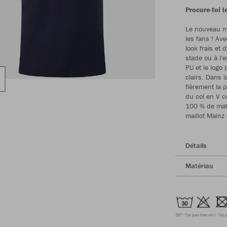
Procure-toi 
Le nouveau ma
les fans ! Av
look frais et
stade ou à l'
PU et le logo
clairs. Dans 
fièrement la 
du col en V c
100 % de maté
maillot Mainz
Détails
Matériau
30°
Ne pas blanchir
Ne p