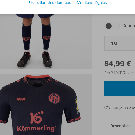
Protection des données
Mentions légales
navy
Comma
4XL
84,99 €
Prix 21% TVA comp
30 jours dro
Description