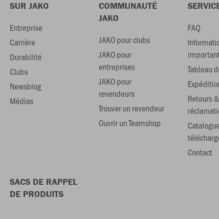
SUR JAKO
COMMUNAUTÉ
SERVIC
JAKO
Entreprise
FAQ
JAKO pour clubs
Carrière
Informati
JAKO pour
importan
Durabilité
entreprises
Tableau de
Clubs
JAKO pour
Expéditio
Newsblog
revendeurs
Retours &
Médias
Trouver un revendeur
réclamati
Ouvrir un Teamshop
Catalogu
téléchar
Contact
SACS DE RAPPEL
DE PRODUITS