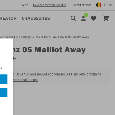
Aide
Devenez membre du club
Identifiez-vous
FR
1
CREATOR
CHAUSSURES
e d'accueil
Fanshops
Mainz 05
JAKO Mainz 05 Maillot Away
Mainz 05 Maillot Away
:
MZ4224A
ns.
mbre du club JAKO, vous pouvez économiser 30% sur votre prochaine
venir membre maintenant