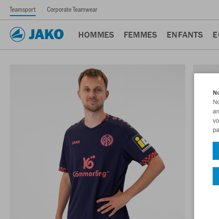
Teamsport
Corporate Teamwear
HOMMES
FEMMES
ENFANTS
E
No
No
am
vo
pa