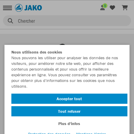
1
Chercher
Nous utilisons des cookies
Nous pouvons les utiliser pour analyser les données de nos
visiteurs, pour améliorer notre site web, pour afficher des
contenus personnalisés et pour vous offrir la meilleure
expérience en ligne. Vous pouvez consulter vos paramètres
pour obtenir plus d'informations sur les cookies que nous
utilisons.
Accepter tout
Tout refuser
Plus d'infos
Protection des données
Mentions légales