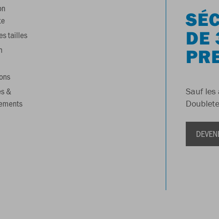
on
SÉC
te
DE 
s tailles
n
PR
ons
es &
Sauf les 
gements
Doublete
DEVEN