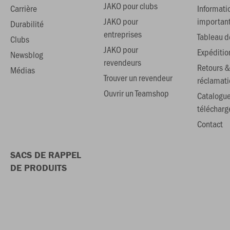
JAKO pour clubs
Carrière
Informati
JAKO pour
importan
Durabilité
entreprises
Tableau de
Clubs
JAKO pour
Expéditio
Newsblog
revendeurs
Retours &
Médias
Trouver un revendeur
réclamati
Ouvrir un Teamshop
Catalogu
téléchar
Contact
SACS DE RAPPEL
DE PRODUITS