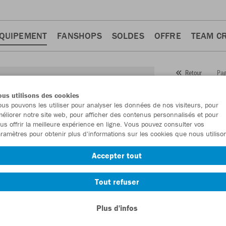
QUIPEMENT
FANSHOPS
SOLDES
OFFRE
TEAM C
Pag
Retour
JAKO
us utilisons des cookies
us pouvons les utiliser pour analyser les données de nos visiteurs, pour
Numéro d’article
éliorer notre site web, pour afficher des contenus personnalisés et pour
us offrir la meilleure expérience en ligne. Vous pouvez consulter vos
ramètres pour obtenir plus d'informations sur les cookies que nous utiliso
En tant que me
Accepter tout
commande.
De
Tout refuser
Plus d'infos