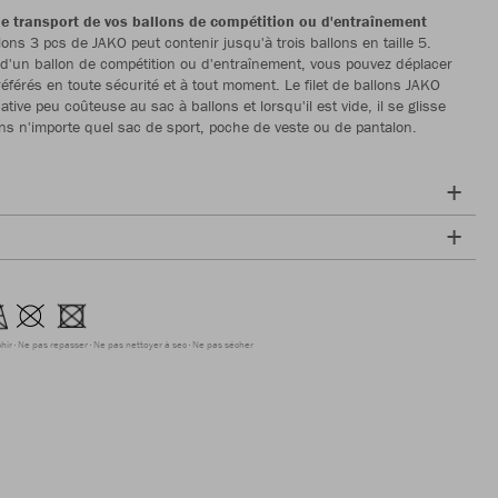
 le transport de vos ballons de compétition ou d'entraînement
llons 3 pcs de JAKO peut contenir jusqu'à trois ballons en taille 5.
e d'un ballon de compétition ou d'entraînement, vous pouvez déplacer
référés en toute sécurité et à tout moment. Le filet de ballons JAKO
ative peu coûteuse au sac à ballons et lorsqu'il est vide, il se glisse
ns n'importe quel sac de sport, poche de veste ou de pantalon.
hir
Ne pas repasser
Ne pas nettoyer à sec
Ne pas sécher