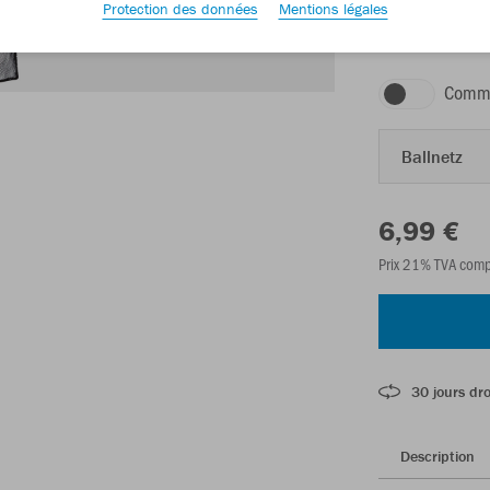
Protection des données
Mentions légales
noir
Comma
Ballnetz
6,99 €
Prix 21% TVA comp
30 jours dro
Description