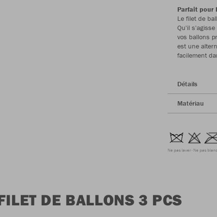
Parfait pour
Le filet de ba
Qu'il s'agiss
vos ballons p
est une altern
facilement da
Détails
Matériau
Ne pas laver
Ne pas blanc
FILET DE BALLONS 3 PCS