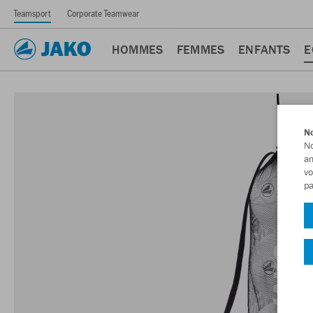
Teamsport
Corporate Teamwear
HOMMES
FEMMES
ENFANTS
E
No
No
am
vo
pa