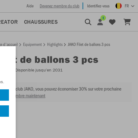
Aide
Devenez membre du club
Identifiez-vous
FR
1
REATOR
CHAUSSURES
e d'accueil
Equipement
Highlights
JAKO Filet de ballons 3 pcs
Filet de ballons 3 pcs
:
2333
- Disponible jusqu'en 2031
ns.
mbre du club JAKO, vous pouvez économiser 30% sur votre prochaine
venir membre maintenant