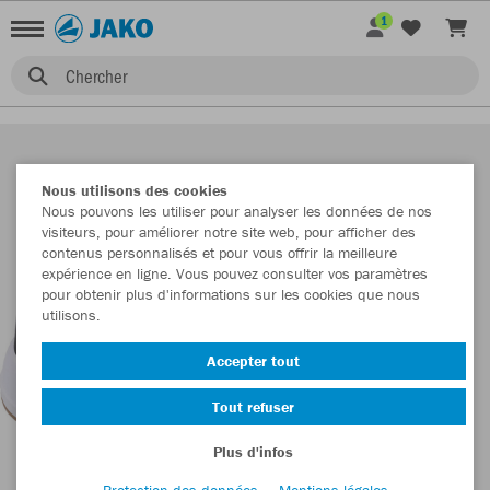
1
Chercher
Nous utilisons des cookies
Nous pouvons les utiliser pour analyser les données de nos
visiteurs, pour améliorer notre site web, pour afficher des
contenus personnalisés et pour vous offrir la meilleure
expérience en ligne. Vous pouvez consulter vos paramètres
pour obtenir plus d'informations sur les cookies que nous
utilisons.
Accepter tout
Tout refuser
Plus d'infos
Protection des données
Mentions légales