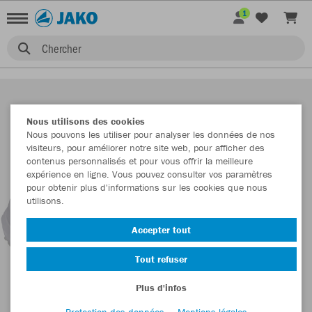
1
Chercher
Nous utilisons des cookies
Nous pouvons les utiliser pour analyser les données de nos
visiteurs, pour améliorer notre site web, pour afficher des
contenus personnalisés et pour vous offrir la meilleure
expérience en ligne. Vous pouvez consulter vos paramètres
pour obtenir plus d'informations sur les cookies que nous
utilisons.
Accepter tout
Tout refuser
Plus d'infos
Protection des données
Mentions légales