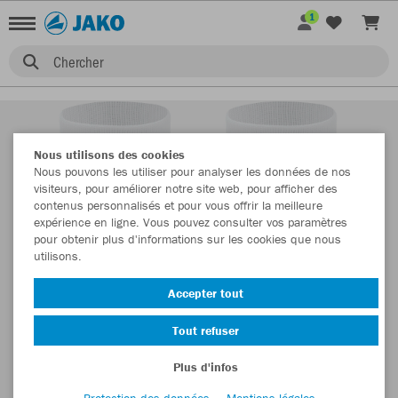
1
Chercher
Nous utilisons des cookies
Nous pouvons les utiliser pour analyser les données de nos
visiteurs, pour améliorer notre site web, pour afficher des
contenus personnalisés et pour vous offrir la meilleure
expérience en ligne. Vous pouvez consulter vos paramètres
pour obtenir plus d'informations sur les cookies que nous
utilisons.
Accepter tout
Tout refuser
Plus d'infos
Protection des données
Mentions légales