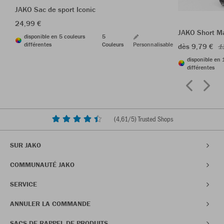
JAKO Sac de sport Iconic
24,99 €
JAKO Short M
disponible en 5 couleurs
5
différentes
Couleurs
Personnalisable
dès 9,79 €
1
disponible en 
différentes
(
4,61
/5) Trusted Shops
SUR JAKO
COMMUNAUTÉ JAKO
SERVICE
ANNULER LA COMMANDE
SACS DE RAPPEL DE PRODUITS