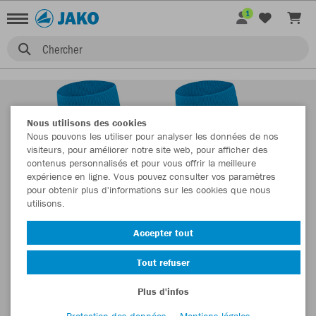
1
Chercher
Nous utilisons des cookies
Nous pouvons les utiliser pour analyser les données de nos
visiteurs, pour améliorer notre site web, pour afficher des
contenus personnalisés et pour vous offrir la meilleure
expérience en ligne. Vous pouvez consulter vos paramètres
pour obtenir plus d'informations sur les cookies que nous
utilisons.
Accepter tout
Tout refuser
Plus d'infos
Protection des données
Mentions légales