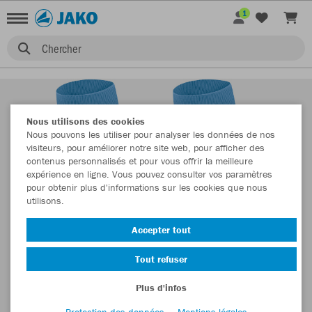
1
Chercher
Nous utilisons des cookies
Nous pouvons les utiliser pour analyser les données de nos
visiteurs, pour améliorer notre site web, pour afficher des
contenus personnalisés et pour vous offrir la meilleure
expérience en ligne. Vous pouvez consulter vos paramètres
pour obtenir plus d'informations sur les cookies que nous
utilisons.
Accepter tout
Tout refuser
Plus d'infos
Protection des données
Mentions légales