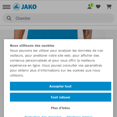
1
Chercher
Nous utilisons des cookies
Nous pouvons les utiliser pour analyser les données de nos
visiteurs, pour améliorer notre site web, pour afficher des
contenus personnalisés et pour vous offrir la meilleure
expérience en ligne. Vous pouvez consulter vos paramètres
pour obtenir plus d'informations sur les cookies que nous
utilisons.
Accepter tout
Tout refuser
Plus d'infos
Protection des données
Mentions légales