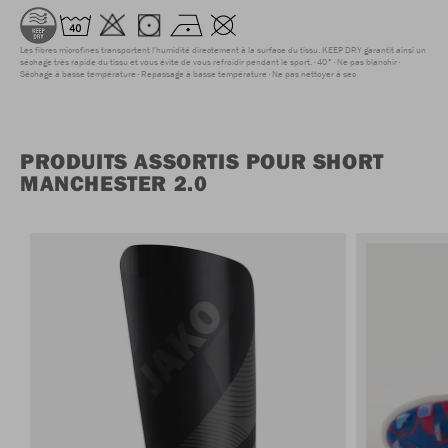
Les fibres microfines transportent l'humidité directement à la surface du tissu. KEEP DRY garantit ainsi un
séchage très rapide du tissu et vous évite de vous refroidir pendant le sport.
40°
Ne pas blanchir
Séchage à basse température
Repassage à basse température
Ne pas nettoyer à sec
PRODUITS ASSORTIS POUR SHORT
MANCHESTER 2.0