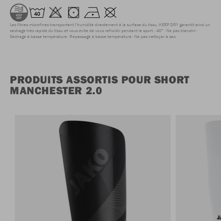
Les fibres microfines transportent l'humidité directement à la surface du tissu. KEEP DRY garantit ainsi un
séchage très rapide du tissu et vous évite de vous refroidir pendant le sport.
40°
Ne pas blanchir
Séchage à basse température
Repassage à basse température
Ne pas nettoyer à sec
PRODUITS ASSORTIS POUR SHORT
MANCHESTER 2.0