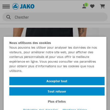
1
Chercher
Nous utilisons des cookies
Nous pouvons les utiliser pour analyser les données de nos
visiteurs, pour améliorer notre site web, pour afficher des
contenus personnalisés et pour vous offrir la meilleure
expérience en ligne. Vous pouvez consulter vos paramètres
pour obtenir plus d'informations sur les cookies que nous
utilisons.
Accepter tout
Tout refuser
Plus d'infos
Protection des données
Mentions légales