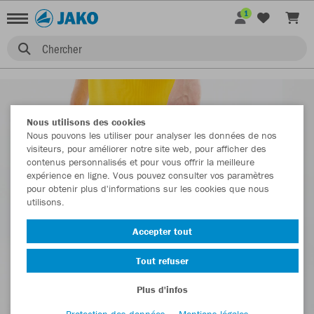
1
Chercher
Nous utilisons des cookies
Nous pouvons les utiliser pour analyser les données de nos
visiteurs, pour améliorer notre site web, pour afficher des
contenus personnalisés et pour vous offrir la meilleure
expérience en ligne. Vous pouvez consulter vos paramètres
pour obtenir plus d'informations sur les cookies que nous
utilisons.
Accepter tout
Tout refuser
Plus d'infos
Protection des données
Mentions légales