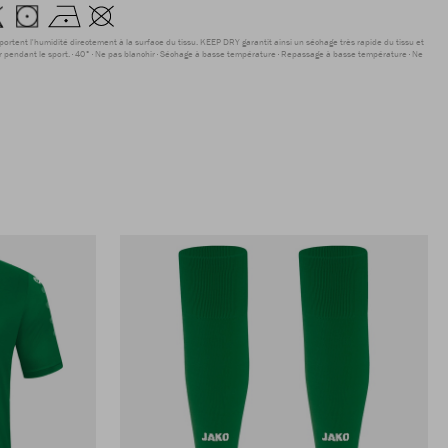
sportent l'humidité directement à la surface du tissu. KEEP DRY garantit ainsi un séchage très rapide du tissu et
r pendant le sport.
40°
Ne pas blanchir
Séchage à basse température
Repassage à basse température
Ne