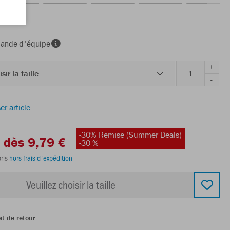
nde d'équipe
+
sir la taille
-
er article
-30% Remise (Summer Deals)
dès 9,79 €
-30 %
ris
hors frais d'expédition
Veuillez choisir la taille
it de retour