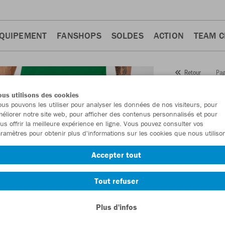
QUIPEMENT
FANSHOPS
SOLDES
ACTION
TEAM 
Pag
Retour
JAKO
us utilisons des cookies
us pouvons les utiliser pour analyser les données de nos visiteurs, pour
Numéro d’article
éliorer notre site web, pour afficher des contenus personnalisés et pour
us offrir la meilleure expérience en ligne. Vous pouvez consulter vos
ramètres pour obtenir plus d'informations sur les cookies que nous utiliso
En tant que me
Accepter tout
commande.
De
Tout refuser
Plus d'infos