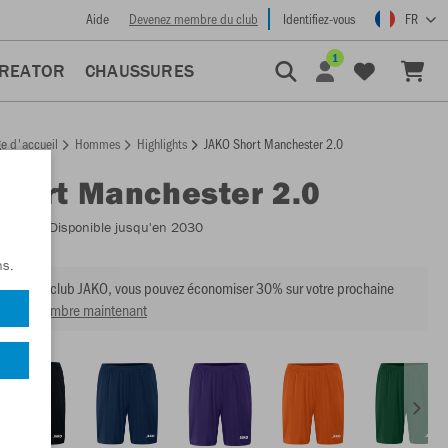
Aide
Devenez membre du club
Identifiez-vous
FR
1
CREATOR
CHAUSSURES
e d'accueil
Hommes
Highlights
JAKO Short Manchester 2.0
Short Manchester 2.0
:
4400
- Disponible jusqu'en 2030
ns.
mbre du club JAKO, vous pouvez économiser 30% sur votre prochaine
venir membre maintenant