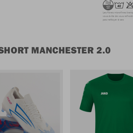
Les fibres microfines tran
vous évite de vous refroidi
pas nettoyer à sec
 SHORT MANCHESTER 2.0