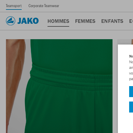
Teamsport
Corporate Teamwear
HOMMES
FEMMES
ENFANTS
E
No
No
am
vo
pa