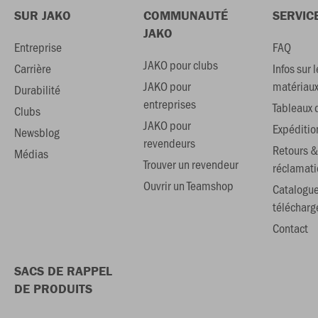
SUR JAKO
COMMUNAUTÉ
SERVIC
JAKO
Entreprise
FAQ
JAKO pour clubs
Carrière
Infos sur l
JAKO pour
matériau
Durabilité
entreprises
Tableaux d
Clubs
JAKO pour
Expéditio
Newsblog
revendeurs
Retours &
Médias
Trouver un revendeur
réclamati
Ouvrir un Teamshop
Catalogu
téléchar
Contact
SACS DE RAPPEL
DE PRODUITS