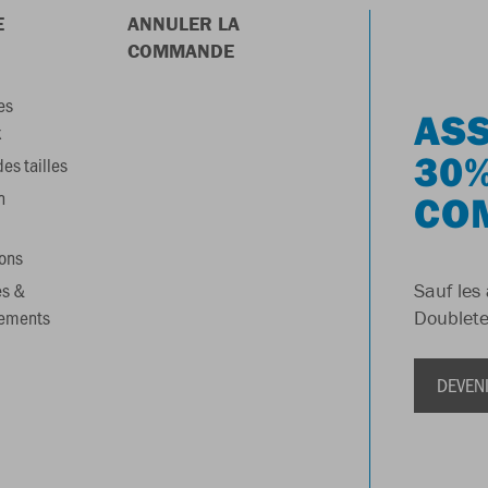
E
ANNULER LA
COMMANDE
es
ASS
x
30%
es tailles
n
CO
ons
es &
Sauf les 
gements
Doublete
DEVEN