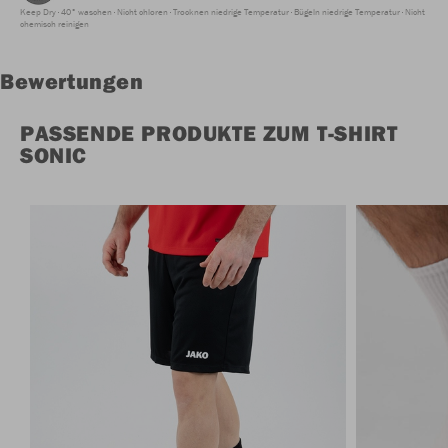
Keep Dry
40° waschen
Nicht chloren
Trocknen niedrige Temperatur
Bügeln niedrige Temperatur
Nicht
chemisch reinigen
Bewertungen
PASSENDE PRODUKTE ZUM T-SHIRT
SONIC