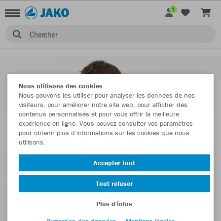
1
Chercher
Nous utilisons des cookies
Nous pouvons les utiliser pour analyser les données de nos
visiteurs, pour améliorer notre site web, pour afficher des
contenus personnalisés et pour vous offrir la meilleure
expérience en ligne. Vous pouvez consulter vos paramètres
pour obtenir plus d'informations sur les cookies que nous
utilisons.
Accepter tout
Tout refuser
Plus d'infos
Protection des données
Mentions légales