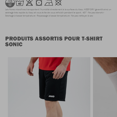
Les fibres microfines transportent l'humidité directement à la surface du tissu. KEEP DRY garantit ainsi un
séchage très rapide du tissu et vous évite de vous refroidir pendant le sport.
40°
Ne pas blanchir
Séchage à basse température
Repassage à basse température
Ne pas nettoyer à sec
PRODUITS ASSORTIS POUR T-SHIRT
SONIC