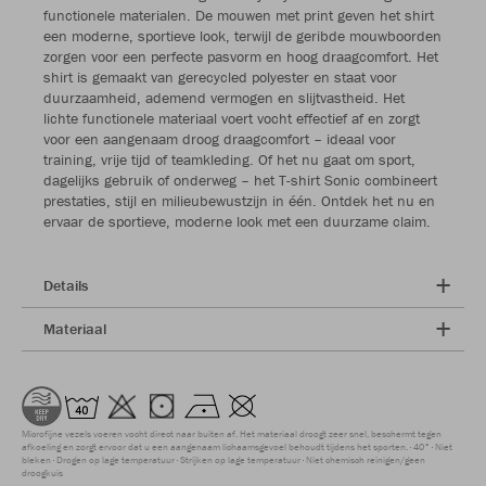
functionele materialen. De mouwen met print geven het shirt
een moderne, sportieve look, terwijl de geribde mouwboorden
zorgen voor een perfecte pasvorm en hoog draagcomfort. Het
shirt is gemaakt van gerecycled polyester en staat voor
duurzaamheid, ademend vermogen en slijtvastheid. Het
lichte functionele materiaal voert vocht effectief af en zorgt
voor een aangenaam droog draagcomfort – ideaal voor
training, vrije tijd of teamkleding. Of het nu gaat om sport,
dagelijks gebruik of onderweg – het T-shirt Sonic combineert
prestaties, stijl en milieubewustzijn in één. Ontdek het nu en
ervaar de sportieve, moderne look met een duurzame claim.
Details
Materiaal
Microfijne vezels voeren vocht direct naar buiten af. Het materiaal droogt zeer snel, beschermt tegen
afkoeling en zorgt ervoor dat u een aangenaam lichaamsgevoel behoudt tijdens het sporten.
40°
Niet
bleken
Drogen op lage temperatuur
Strijken op lage temperatuur
Niet chemisch reinigen/geen
droogkuis