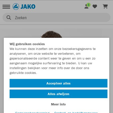
1
Zoeken
Wij gebruiken cookies
We kunnen deze inzetten om onze bezoekersgegevens te
analyseren, om onze website te verbeteren, om
gepersonaliseerde content weer te geven en om u een zo
aangenaam mogelijke surfervaring te bieden. U kan uw
instellingen bekijken voor meer info over de door ons
gebruikte cookies.
Accepteer alles
Alles afwijzen
Meer info
Gegevensbescherming
Contact- en bedrijfsgegevens