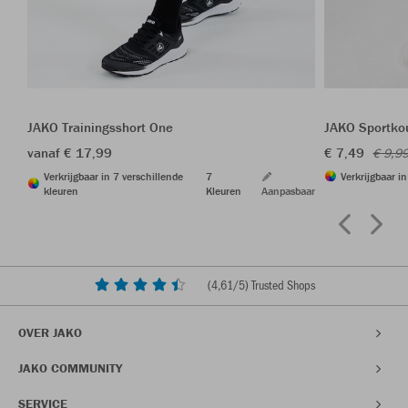
JAKO Trainingsshort One
JAKO Sportkou
vanaf € 17,99
€ 7,49
€ 9,9
Verkrijgbaar in 7 verschillende
7
Verkrijgbaar i
kleuren
Kleuren
Aanpasbaar
(
4,61
/5) Trusted Shops
OVER JAKO
JAKO COMMUNITY
SERVICE