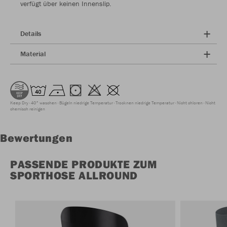
verfügt über keinen Innenslip.
Details
Material
Keep Dry
40° waschen
Bügeln niedrige Temperatur
Trocknen niedrige Temperatur
Nicht chloren
Nicht
chemisch reinigen
Bewertungen
PASSENDE PRODUKTE ZUM
SPORTHOSE ALLROUND