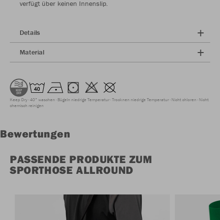
verfügt über keinen Innenslip.
Details
Material
Keep Dry
40° waschen
Bügeln niedrige Temperatur
Trocknen niedrige Temperatur
Nicht chloren
Nicht
chemisch reinigen
Bewertungen
PASSENDE PRODUKTE ZUM
SPORTHOSE ALLROUND