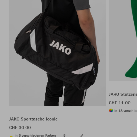
JAKO Stutzen
CHF 11.00
in 18 verschie
JAKO Sporttasche Iconic
CHF 30.00
in 5 verschiedenen Farben
5