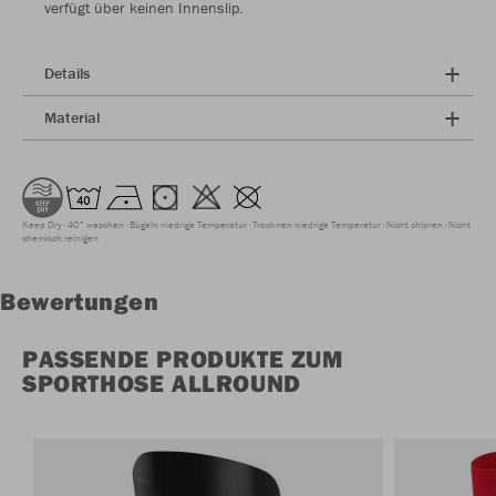
verfügt über keinen Innenslip.
Details
Material
Keep Dry
40° waschen
Bügeln niedrige Temperatur
Trocknen niedrige Temperatur
Nicht chloren
Nicht
chemisch reinigen
Bewertungen
PASSENDE PRODUKTE ZUM
SPORTHOSE ALLROUND