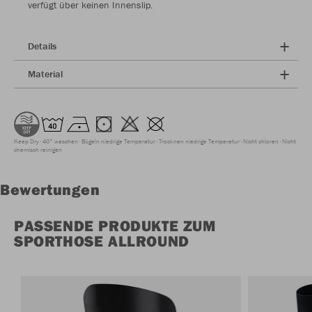
verfügt über keinen Innenslip.
Details
Material
Keep Dry
40° waschen
Bügeln niedrige Temperatur
Trocknen niedrige Temperatur
Nicht chloren
Nicht
chemisch reinigen
Bewertungen
PASSENDE PRODUKTE ZUM
SPORTHOSE ALLROUND