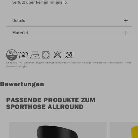
verfügt über keinen Innenslip.
Details
Material
Keep Dry
40° waschen
Bügeln niedrige Temperatur
Trocknen niedrige Temperatur
Nicht chloren
Nicht
chemisch reinigen
Bewertungen
PASSENDE PRODUKTE ZUM
SPORTHOSE ALLROUND