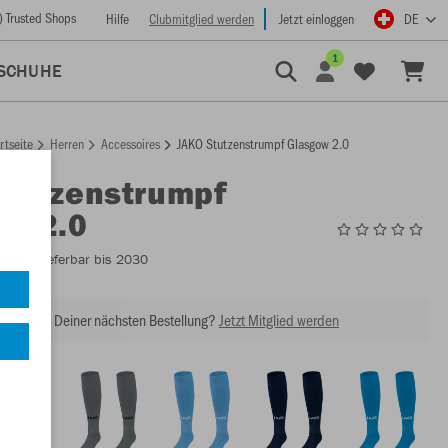
) Trusted Shops
Hilfe
Clubmitglied werden
Jetzt einloggen
DE
1
SCHUHE
rtseite
Herren
Accessoires
JAKO Stutzenstrumpf Glasgow 2.0
Stutzenstrumpf
ow 2.0
3814
- Lieferbar bis 2030
abatt bei Deiner nächsten Bestellung?
Jetzt Mitglied werden