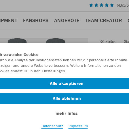
(
4,61
/5
IPMENT
FANSHOPS
ANGEBOTE
TEAM CREATOR
Sta
Zurück
JAKO
ir verwenden Cookies
rch die Analyse der Besucherdaten können wir dir personalisierte Inhalte
Glasg
zeigen und unsere Website verbessern. Weitere Informationen zu den
okies findest Du in den Einstellungen.
Artikelnummer:
Alle akzeptieren
Lust auf 30% R
Alle ablehnen
mehr Infos
Datenschutz
Impressum