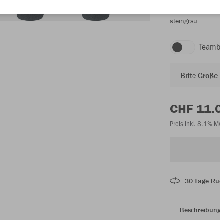
steingrau
Teamb
Bitte Größe
CHF 11.
Preis inkl. 8.1% 
30 Tage Rü
Beschreibun