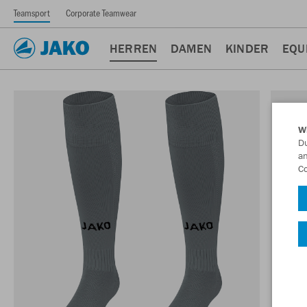
Teamsport
Corporate Teamwear
HERREN
DAMEN
KINDER
EQU
W
Du
an
Co