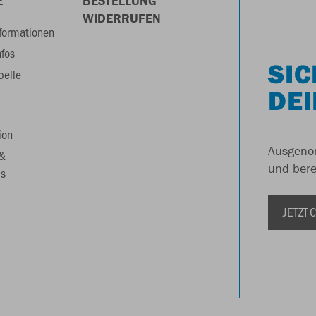
E
BESTELLUNG
WIDERRUFEN
formationen
nfos
SIC
belle
DEI
&
ion
Ausgenom
 &
und berei
s
JETZT