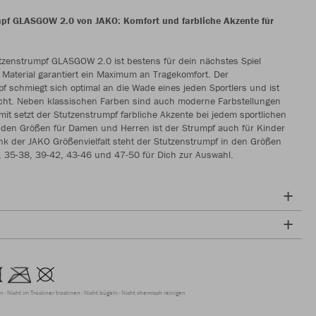
pf GLASGOW 2.0 von JAKO: Komfort und farbliche Akzente für
tzenstrumpf GLASGOW 2.0 ist bestens für dein nächstes Spiel
 Material garantiert ein Maximum an Tragekomfort. Der
f schmiegt sich optimal an die Wade eines jeden Sportlers und ist
eicht. Neben klassischen Farben sind auch moderne Farbstellungen
mit setzt der Stutzenstrumpf farbliche Akzente bei jedem sportlichen
n den Größen für Damen und Herren ist der Strumpf auch für Kinder
ank der JAKO Größenvielfalt steht der Stutzenstrumpf in den Größen
, 35-38, 39-42, 43-46 und 47-50 für Dich zur Auswahl.
en
Nicht im Trockner trocknen
Nicht bügeln
Nicht chemisch reinigen