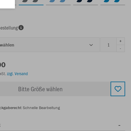
estellung
+
 wählen
-
00
MwSt.
zzgl. Versand
Bitte Größe wählen
ckgaberecht
Schnelle Bearbeitung
g