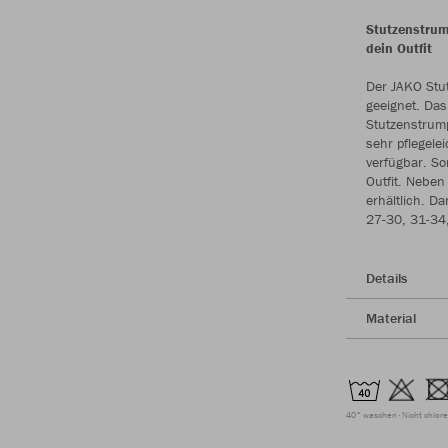
Stutzenstrum
dein Outfit
Der JAKO Stu
geeignet. Das
Stutzenstrump
sehr pflegel
verfügbar. So
Outfit. Nebe
erhältlich. D
27-30, 31-34
Details
Material
40° waschen
Nicht chlor