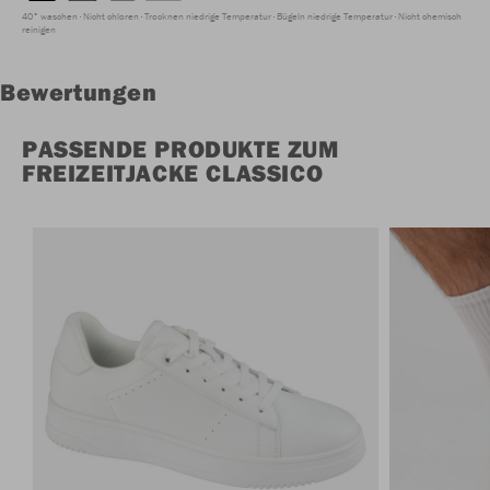
40° waschen
Nicht chloren
Trocknen niedrige Temperatur
Bügeln niedrige Temperatur
Nicht chemisch
reinigen
Bewertungen
PASSENDE PRODUKTE ZUM
FREIZEITJACKE CLASSICO