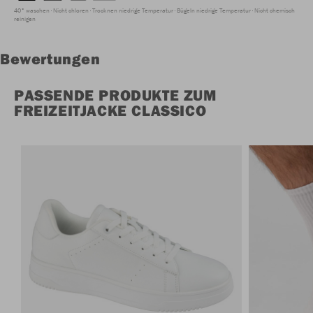
40° waschen
Nicht chloren
Trocknen niedrige Temperatur
Bügeln niedrige Temperatur
Nicht chemisch
reinigen
Bewertungen
PASSENDE PRODUKTE ZUM
FREIZEITJACKE CLASSICO