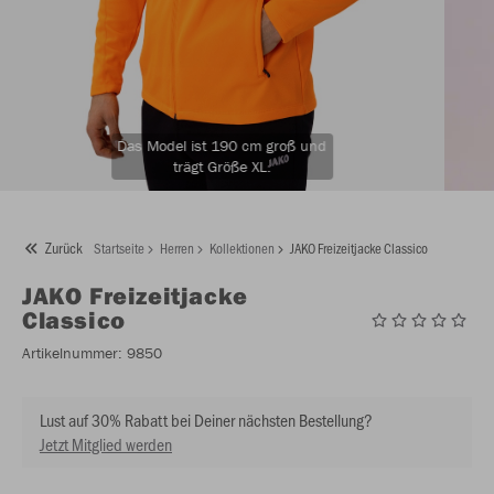
Das Model ist 190 cm groß und
trägt Größe XL.
Zurück
Startseite
Herren
Kollektionen
JAKO Freizeitjacke Classico
JAKO
Freizeitjacke
Classico
Artikelnummer:
9850
Lust auf 30% Rabatt bei Deiner nächsten Bestellung?
Jetzt Mitglied werden