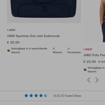
NEW!
JAKO Sporttas One met bodemvak
€ 29,99
Verkrijgbaar in 6 verschillende
6
SALE!
kleuren
Kleuren
Aanpasbaar
JAKO Polo Pr
€ 22,99
€ 44
Verkrijgbaar i
kleuren
(
4,61
/5) Trusted Shops