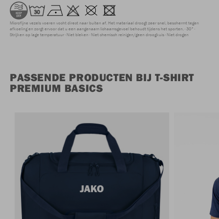
Microfijne vezels voeren vocht direct naar buiten af. Het materiaal droogt zeer snel, beschermt tegen
afkoeling en zorgt ervoor dat u een aangenaam lichaamsgevoel behoudt tijdens het sporten.
30°
Strijken op lage temperatuur
Niet bleken
Niet chemisch reinigen/geen droogkuis
Niet drogen
PASSENDE PRODUCTEN BIJ T-SHIRT
PREMIUM BASICS