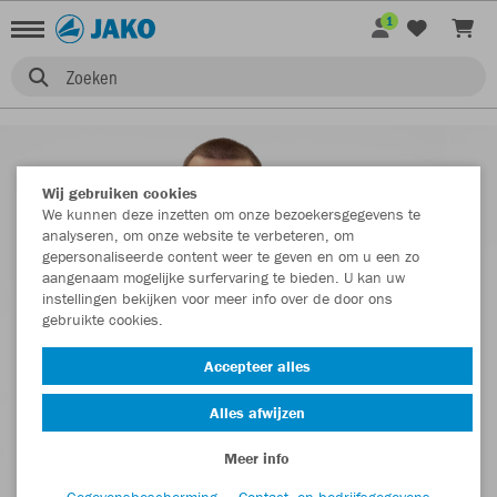
1
Zoeken
Wij gebruiken cookies
We kunnen deze inzetten om onze bezoekersgegevens te
analyseren, om onze website te verbeteren, om
gepersonaliseerde content weer te geven en om u een zo
aangenaam mogelijke surfervaring te bieden. U kan uw
instellingen bekijken voor meer info over de door ons
gebruikte cookies.
Accepteer alles
Alles afwijzen
Meer info
Gegevensbescherming
Contact- en bedrijfsgegevens