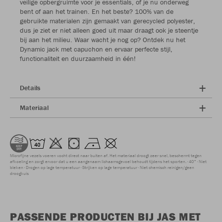
veilige opbergruimte voor je essentials, of je nu onderweg
bent of aan het trainen. En het beste? 100% van de
gebruikte materialen zijn gemaakt van gerecycled polyester,
dus je ziet er niet alleen goed uit maar draagt ook je steentje
bij aan het milieu. Waar wacht je nog op? Ontdek nu het
Dynamic jack met capuchon en ervaar perfecte stijl,
functionaliteit en duurzaamheid in één!
Details
Materiaal
Microfijne vezels voeren vocht direct naar buiten af. Het materiaal droogt zeer snel, beschermt tegen
afkoeling en zorgt ervoor dat u een aangenaam lichaamsgevoel behoudt tijdens het sporten.
40°
Niet
bleken
Drogen op lage temperatuur
Strijken op lage temperatuur
Niet chemisch reinigen/geen
droogkuis
PASSENDE PRODUCTEN BIJ JAS MET