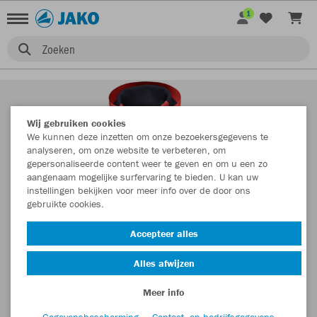
1
Zoeken
Wij gebruiken cookies
We kunnen deze inzetten om onze bezoekersgegevens te
analyseren, om onze website te verbeteren, om
gepersonaliseerde content weer te geven en om u een zo
aangenaam mogelijke surfervaring te bieden. U kan uw
instellingen bekijken voor meer info over de door ons
gebruikte cookies.
Accepteer alles
Alles afwijzen
Meer info
Gegevensbescherming
Contact- en bedrijfsgegevens