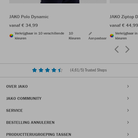
JAKO Polo Dynamic
JAKO Ziptop 
vanaf € 34,99
vanaf € 44,9
Verkrijgbaar in 10 verschillende
10
Verkrijgbaar i
kleuren
Kleuren
Aanpasbaar
kleuren
(
4,61
/5) Trusted Shops
OVER JAKO
JAKO COMMUNITY
SERVICE
BESTELLING ANNULEREN
PRODUCTTERUGROEPING TASSEN