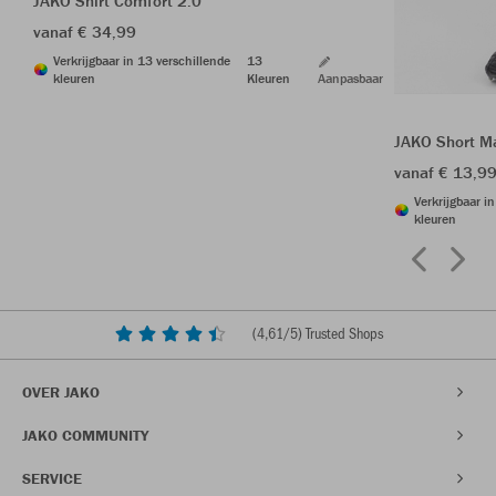
JAKO Shirt Comfort 2.0
vanaf € 34,99
Verkrijgbaar in 13 verschillende
13
kleuren
Kleuren
Aanpasbaar
JAKO Short M
vanaf € 13,9
Verkrijgbaar i
kleuren
(
4,61
/5) Trusted Shops
OVER JAKO
JAKO COMMUNITY
SERVICE