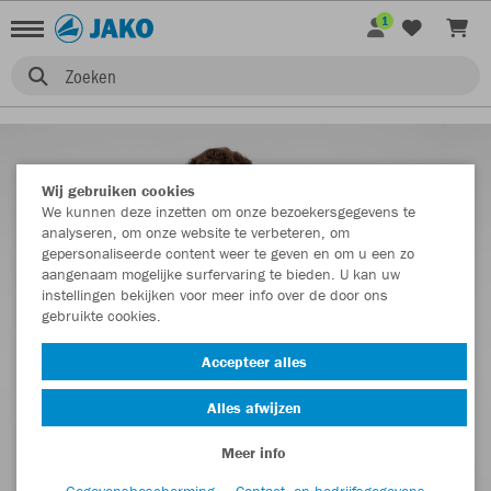
1
Zoeken
Wij gebruiken cookies
We kunnen deze inzetten om onze bezoekersgegevens te
analyseren, om onze website te verbeteren, om
gepersonaliseerde content weer te geven en om u een zo
aangenaam mogelijke surfervaring te bieden. U kan uw
instellingen bekijken voor meer info over de door ons
gebruikte cookies.
Accepteer alles
Alles afwijzen
Meer info
Gegevensbescherming
Contact- en bedrijfsgegevens