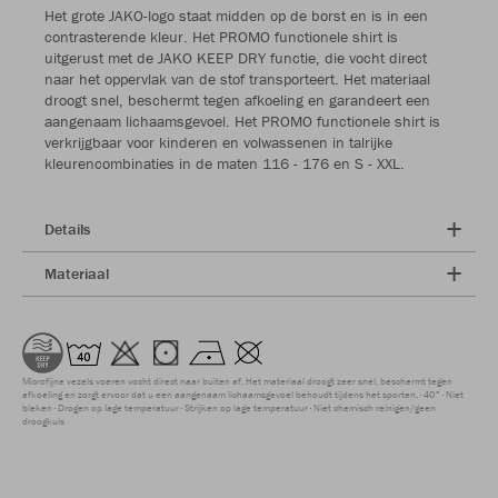
Het grote JAKO-logo staat midden op de borst en is in een
contrasterende kleur. Het PROMO functionele shirt is
uitgerust met de JAKO KEEP DRY functie, die vocht direct
naar het oppervlak van de stof transporteert. Het materiaal
droogt snel, beschermt tegen afkoeling en garandeert een
aangenaam lichaamsgevoel. Het PROMO functionele shirt is
verkrijgbaar voor kinderen en volwassenen in talrijke
kleurencombinaties in de maten 116 - 176 en S - XXL.
Details
Materiaal
Microfijne vezels voeren vocht direct naar buiten af. Het materiaal droogt zeer snel, beschermt tegen
afkoeling en zorgt ervoor dat u een aangenaam lichaamsgevoel behoudt tijdens het sporten.
40°
Niet
bleken
Drogen op lage temperatuur
Strijken op lage temperatuur
Niet chemisch reinigen/geen
droogkuis