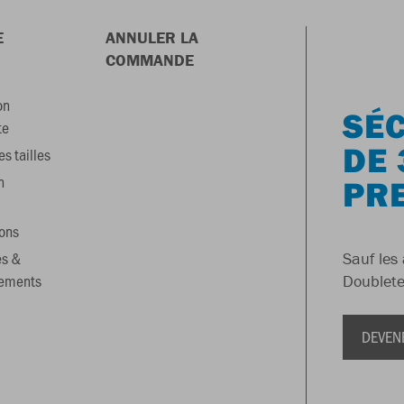
E
ANNULER LA
COMMANDE
on
SÉC
te
DE 
s tailles
n
PR
ons
es &
Sauf les 
gements
Doublete
DEVEN