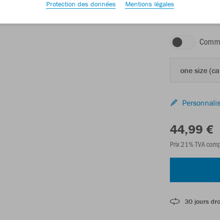
Protection des données
Mentions légales
noir
Comma
one size (ca
Personnalis
44,99 €
Prix 21% TVA comp
30 jours dro