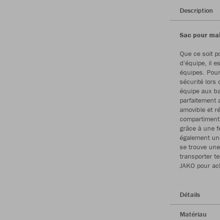
Description
Sac pour mai
Que ce soit po
d'équipe, il 
équipes. Pour
sécurité lors 
équipe aux ba
parfaitement 
amovible et ré
compartiment p
grâce à une f
également une
se trouve une
transporter te
JAKO pour ach
Détails
Matériau