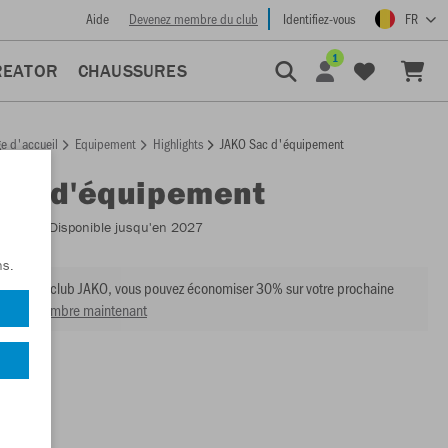
Aide
Devenez membre du club
Identifiez-vous
FR
1
REATOR
CHAUSSURES
e d'accueil
Equipement
Highlights
JAKO Sac d'équipement
Sac d'équipement
:
2028
- Disponible jusqu'en 2027
ns.
mbre du club JAKO, vous pouvez économiser 30% sur votre prochaine
venir membre maintenant