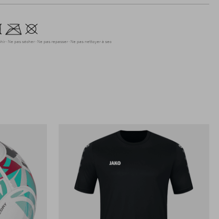
hir
Ne pas sécher
Ne pas repasser
Ne pas nettoyer à sec