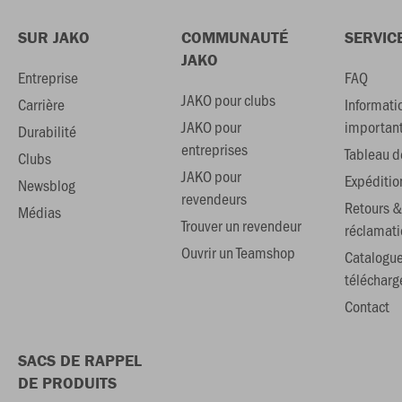
SUR JAKO
COMMUNAUTÉ
SERVIC
JAKO
Entreprise
FAQ
JAKO pour clubs
Carrière
Informati
JAKO pour
importan
Durabilité
entreprises
Tableau de
Clubs
JAKO pour
Expéditio
Newsblog
revendeurs
Retours &
Médias
Trouver un revendeur
réclamati
Ouvrir un Teamshop
Catalogu
téléchar
Contact
SACS DE RAPPEL
DE PRODUITS