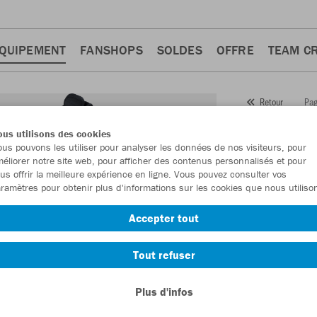
QUIPEMENT
FANSHOPS
SOLDES
OFFRE
TEAM C
Pag
Retour
JAKO
us utilisons des cookies
us pouvons les utiliser pour analyser les données de nos visiteurs, pour
Numéro d’article
éliorer notre site web, pour afficher des contenus personnalisés et pour
us offrir la meilleure expérience en ligne. Vous pouvez consulter vos
ramètres pour obtenir plus d'informations sur les cookies que nous utiliso
En tant que me
Accepter tout
commande.
De
Tout refuser
Plus d'infos