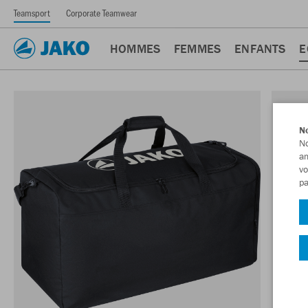
Teamsport
Corporate Teamwear
HOMMES
FEMMES
ENFANTS
E
No
No
am
vo
pa