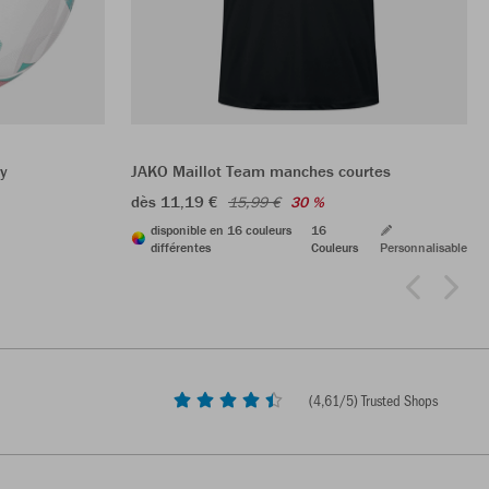
ry
JAKO Maillot Team manches courtes
dès 11,19 €
15,99 €
30 %
disponible en 16 couleurs
16
différentes
Couleurs
Personnalisable
(
4,61
/5) Trusted Shops