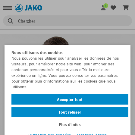
1
Chercher
Nous utilisons des cookies
Nous pouvons les utiliser pour analyser les données de nos
visiteurs, pour améliorer notre site web, pour afficher des
contenus personnalisés et pour vous offrir la meilleure
expérience en ligne. Vous pouvez consulter vos paramètres
pour obtenir plus d'informations sur les cookies que nous
utilisons.
Accepter tout
Tout refuser
Plus d'infos
Protection des données
Mentions légales