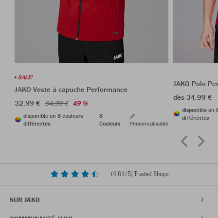
SALE!
JAKO Polo Pe
JAKO Veste à capuche Performance
dès 34,99 €
32,99 €
64,99 €
49 %
disponible en 
disponible en 8 couleurs
8
différentes
différentes
Couleurs
Personnalisable
(
4,61
/5) Trusted Shops
SUR JAKO