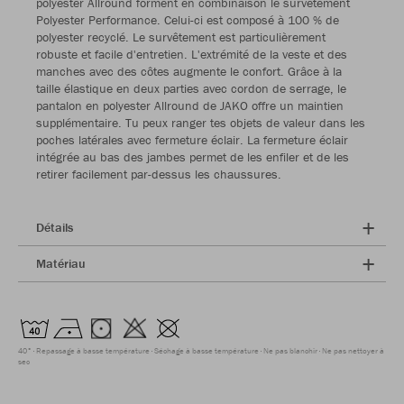
polyester Allround forment en combinaison le survêtement
Polyester Performance. Celui-ci est composé à 100 % de
polyester recyclé. Le survêtement est particulièrement
robuste et facile d'entretien. L'extrémité de la veste et des
manches avec des côtes augmente le confort. Grâce à la
taille élastique en deux parties avec cordon de serrage, le
pantalon en polyester Allround de JAKO offre un maintien
supplémentaire. Tu peux ranger tes objets de valeur dans les
poches latérales avec fermeture éclair. La fermeture éclair
intégrée au bas des jambes permet de les enfiler et de les
retirer facilement par-dessus les chaussures.
Détails
Matériau
40°
Repassage à basse température
Séchage à basse température
Ne pas blanchir
Ne pas nettoyer à
sec