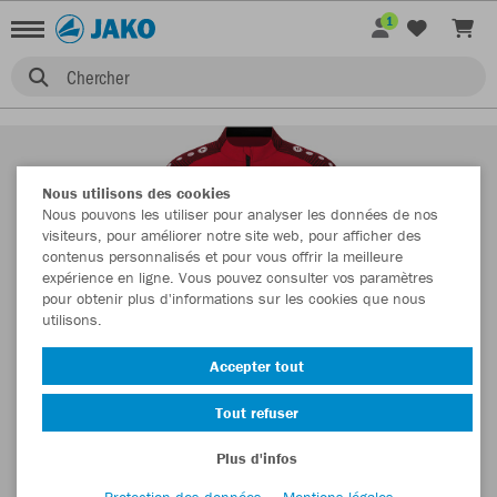
1
Chercher
Nous utilisons des cookies
Nous pouvons les utiliser pour analyser les données de nos
visiteurs, pour améliorer notre site web, pour afficher des
contenus personnalisés et pour vous offrir la meilleure
expérience en ligne. Vous pouvez consulter vos paramètres
pour obtenir plus d'informations sur les cookies que nous
utilisons.
Accepter tout
Tout refuser
Plus d'infos
Protection des données
Mentions légales