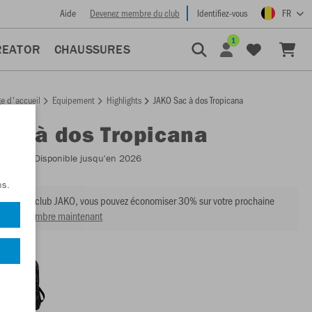
Aide
Devenez membre du club
Identifiez-vous
FR
1
REATOR
CHAUSSURES
e d'accueil
Equipement
Highlights
JAKO Sac à dos Tropicana
Sac à dos Tropicana
:
1811
- Disponible jusqu'en 2026
ns.
mbre du club JAKO, vous pouvez économiser 30% sur votre prochaine
venir membre maintenant