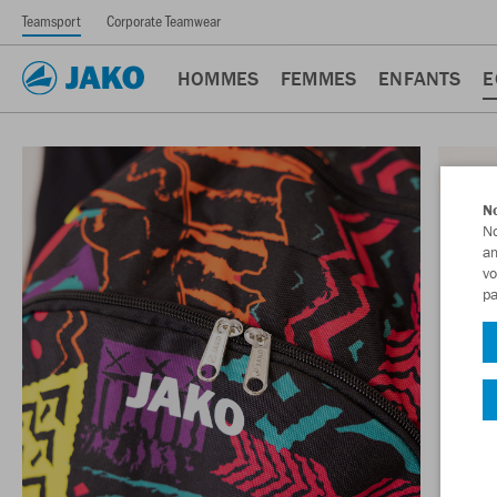
Teamsport
Corporate Teamwear
HOMMES
FEMMES
ENFANTS
E
No
No
am
vo
pa