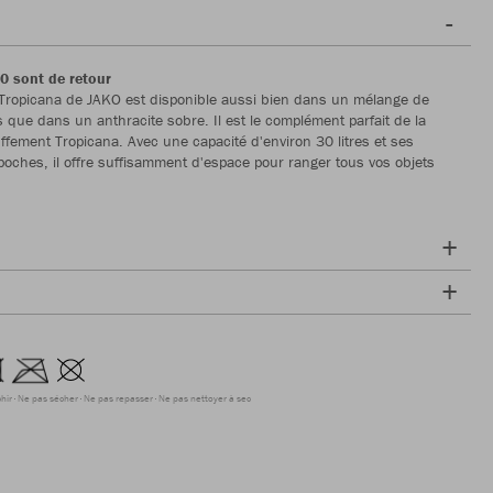
0 sont de retour
Tropicana de JAKO est disponible aussi bien dans un mélange de
s que dans un anthracite sobre. Il est le complément parfait de la
ffement Tropicana. Avec une capacité d'environ 30 litres et ses
ches, il offre suffisamment d'espace pour ranger tous vos objets
hir
Ne pas sécher
Ne pas repasser
Ne pas nettoyer à sec