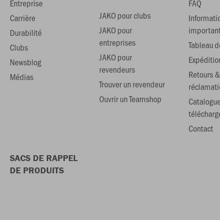
Entreprise
FAQ
JAKO pour clubs
Carrière
Informati
JAKO pour
importan
Durabilité
entreprises
Tableau de
Clubs
JAKO pour
Expéditio
Newsblog
revendeurs
Retours &
Médias
Trouver un revendeur
réclamati
Ouvrir un Teamshop
Catalogu
téléchar
Contact
SACS DE RAPPEL
DE PRODUITS