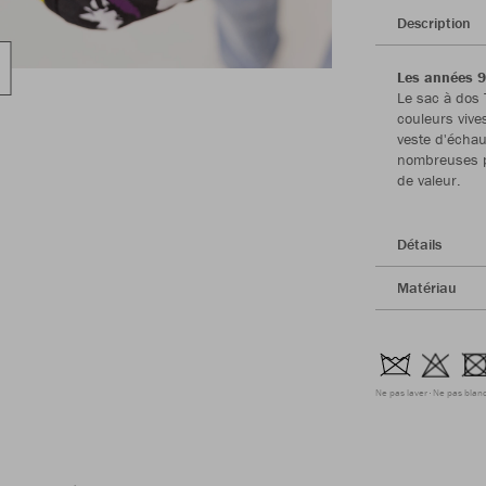
Description
Les années 9
Le sac à dos 
couleurs vive
veste d'échau
nombreuses po
de valeur.
Détails
Matériau
Ne pas laver
Ne pas blanc