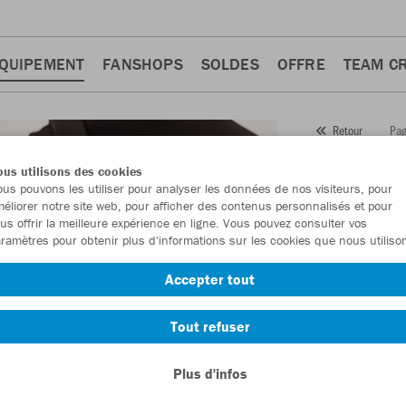
QUIPEMENT
FANSHOPS
SOLDES
OFFRE
TEAM C
Pag
Retour
JAKO
us utilisons des cookies
us pouvons les utiliser pour analyser les données de nos visiteurs, pour
Numéro d’article
éliorer notre site web, pour afficher des contenus personnalisés et pour
us offrir la meilleure expérience en ligne. Vous pouvez consulter vos
ramètres pour obtenir plus d'informations sur les cookies que nous utiliso
En tant que me
Accepter tout
commande.
De
Tout refuser
Plus d'infos