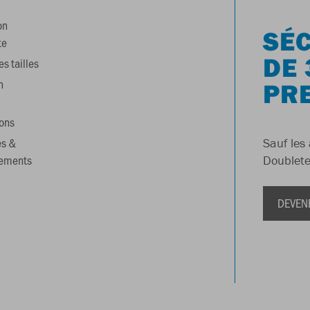
on
SÉC
te
DE 
s tailles
n
PR
ons
es &
Sauf les 
gements
Doublete
DEVEN