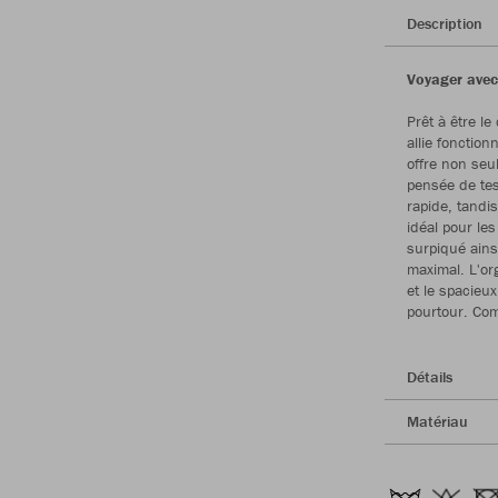
Description
Voyager avec 
Prêt à être l
allie fonctio
offre non seu
pensée de tes
rapide, tandi
idéal pour le
surpiqué ains
maximal. L'org
et le spacieu
pourtour. Co
Détails
Matériau