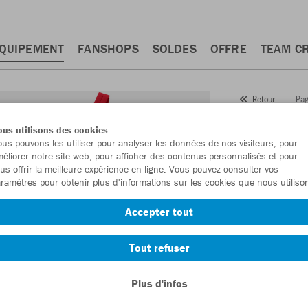
QUIPEMENT
FANSHOPS
SOLDES
OFFRE
TEAM C
Pag
Retour
JAKO
us utilisons des cookies
us pouvons les utiliser pour analyser les données de nos visiteurs, pour
Numéro d’article
éliorer notre site web, pour afficher des contenus personnalisés et pour
us offrir la meilleure expérience en ligne. Vous pouvez consulter vos
ramètres pour obtenir plus d'informations sur les cookies que nous utiliso
En tant que me
Accepter tout
commande.
De
Tout refuser
Plus d'infos