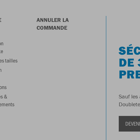
E
ANNULER LA
COMMANDE
on
SÉC
te
DE 
s tailles
n
PR
ons
es &
Sauf les 
gements
Doublete
DEVEN