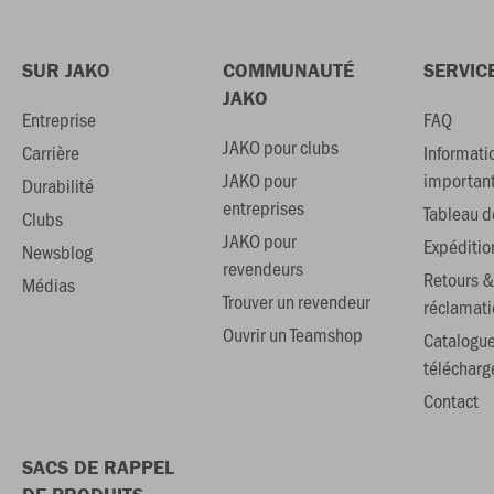
SUR JAKO
COMMUNAUTÉ
SERVIC
JAKO
Entreprise
FAQ
JAKO pour clubs
Carrière
Informati
JAKO pour
importan
Durabilité
entreprises
Tableau de
Clubs
JAKO pour
Expéditio
Newsblog
revendeurs
Retours &
Médias
Trouver un revendeur
réclamati
Ouvrir un Teamshop
Catalogu
téléchar
Contact
SACS DE RAPPEL