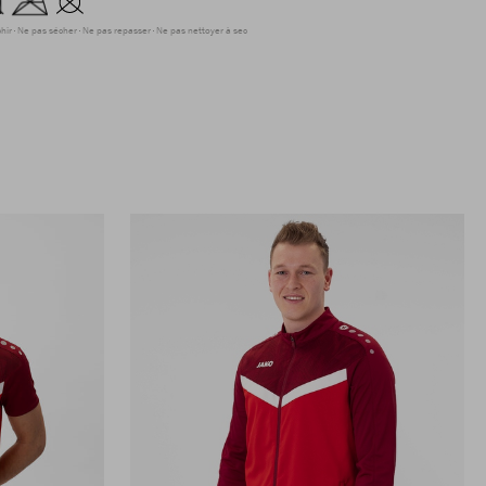
hir
Ne pas sécher
Ne pas repasser
Ne pas nettoyer à sec