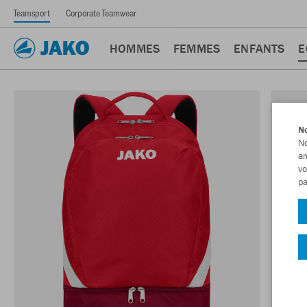
Teamsport
Corporate Teamwear
HOMMES
FEMMES
ENFANTS
E
No
No
am
vo
pa