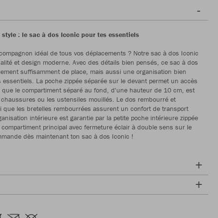
style : le sac à dos Iconic pour tes essentiels
e compagnon idéal de tous vos déplacements ? Notre sac à dos Iconic
nnalité et design moderne. Avec des détails bien pensés, ce sac à dos
lement suffisamment de place, mais aussi une organisation bien
 essentiels. La poche zippée séparée sur le devant permet un accès
s que le compartiment séparé au fond, d'une hauteur de 10 cm, est
s chaussures ou les ustensiles mouillés. Le dos rembourré et
i que les bretelles rembourrées assurent un confort de transport
anisation intérieure est garantie par la petite poche intérieure zippée
x compartiment principal avec fermeture éclair à double sens sur le
mmande dès maintenant ton sac à dos Iconic !