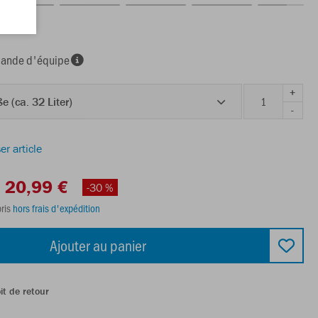
nde d'équipe
+
e (ca. 32 Liter)
-
er article
20,99 €
-30 %
ris
hors frais d'expédition
Ajouter au panier
it de retour