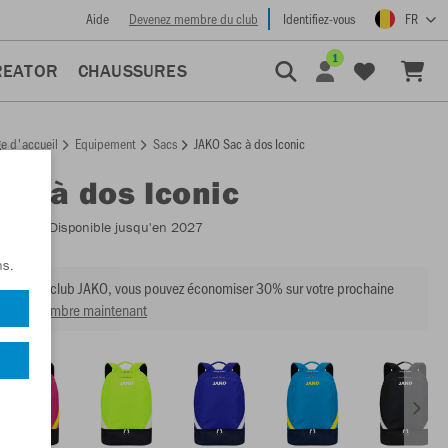
Aide
Devenez membre du club
Identifiez-vous
FR
1
REATOR
CHAUSSURES
e d'accueil
Equipement
Sacs
JAKO Sac à dos Iconic
Sac à dos Iconic
:
1814
- Disponible jusqu'en 2027
ns.
mbre du club JAKO, vous pouvez économiser 30% sur votre prochaine
venir membre maintenant