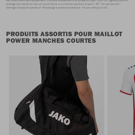
Les fibres microfines transportent l'humidité directement à la surface du tissu. KEEP DRY garantit ainsi un
séchage très rapide du tissu et vous évite de vous refroidir pendant le sport.
40°
Ne pas blanchir
Séchage à basse température
Repassage à basse température
Ne pas nettoyer à sec
PRODUITS ASSORTIS POUR MAILLOT
POWER MANCHES COURTES