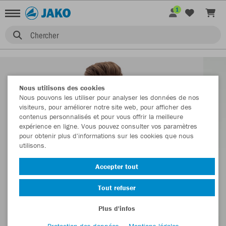
1
Chercher
Nous utilisons des cookies
Nous pouvons les utiliser pour analyser les données de nos
visiteurs, pour améliorer notre site web, pour afficher des
contenus personnalisés et pour vous offrir la meilleure
expérience en ligne. Vous pouvez consulter vos paramètres
pour obtenir plus d'informations sur les cookies que nous
utilisons.
Accepter tout
Tout refuser
Plus d'infos
Protection des données
Mentions légales