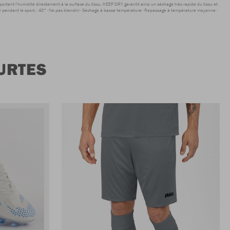
sportent l'humidité directement à la surface du tissu. KEEP DRY garantit ainsi un séchage très rapide du tissu et
r pendant le sport.
40°
Ne pas blanchir
Séchage à basse température
Repassage à température moyenne
URTES