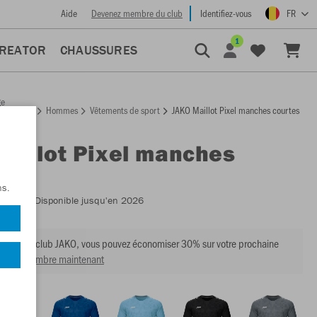
Aide
Devenez membre du club
Identifiez-vous
FR
1
CREATOR
CHAUSSURES
ge
Hommes
Vêtements de sport
JAKO Maillot Pixel manches courtes
ccueil
Maillot Pixel manches
es
ns.
:
4241
- Disponible jusqu'en 2026
mbre du club JAKO, vous pouvez économiser 30% sur votre prochaine
venir membre maintenant