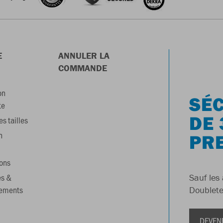
E
ANNULER LA
COMMANDE
on
SÉC
te
DE 
s tailles
n
PR
ons
es &
Sauf les 
gements
Doublete
DEVEN