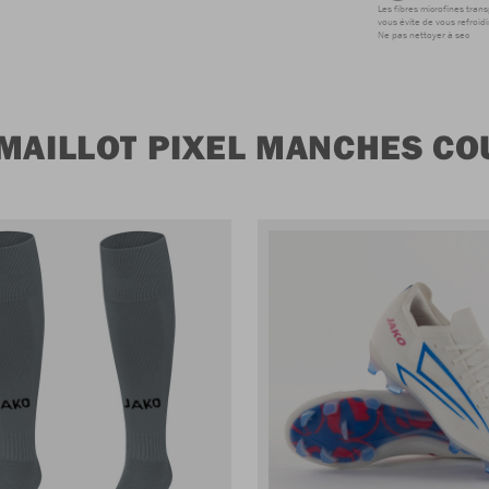
Les fibres microfines tran
vous évite de vous refroidi
Ne pas nettoyer à sec
MAILLOT PIXEL MANCHES CO