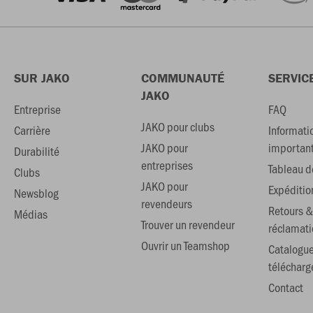
SUR JAKO
COMMUNAUTÉ
SERVIC
JAKO
Entreprise
FAQ
JAKO pour clubs
Carrière
Informati
JAKO pour
importan
Durabilité
entreprises
Tableau de
Clubs
JAKO pour
Expéditio
Newsblog
revendeurs
Retours &
Médias
Trouver un revendeur
réclamati
Ouvrir un Teamshop
Catalogu
téléchar
Contact