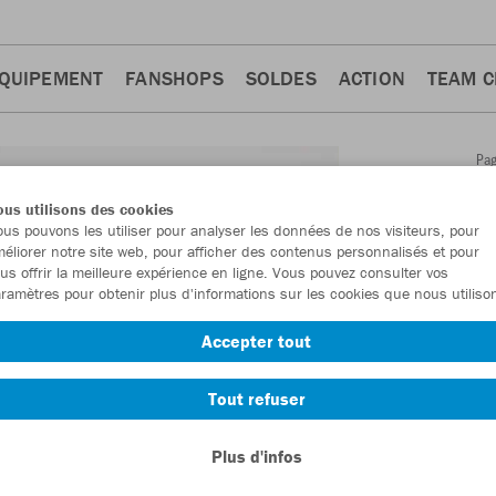
QUIPEMENT
FANSHOPS
SOLDES
ACTION
TEAM 
Pa
Retour
d'a
us utilisons des cookies
JAKO
us pouvons les utiliser pour analyser les données de nos visiteurs, pour
éliorer notre site web, pour afficher des contenus personnalisés et pour
court
us offrir la meilleure expérience en ligne. Vous pouvez consulter vos
ramètres pour obtenir plus d'informations sur les cookies que nous utiliso
Numéro d’article
Accepter tout
En tant que me
Tout refuser
commande.
De
Plus d'infos