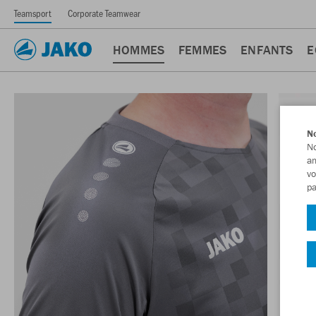
Teamsport
Corporate Teamwear
HOMMES
FEMMES
ENFANTS
E
No
No
am
vo
pa