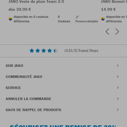
JAKO Veste de pluie Team 2.0
JAKO Bonnet t
dès 39,99 €
14,99 €
disponible en 6 couleurs
6
disponible en 
différentes
Couleurs
Personnalisable
différentes
(
4,61
/5) Trusted Shops
SUR JAKO
COMMUNAUTÉ JAKO
SERVICE
ANNULER LA COMMANDE
SACS DE RAPPEL DE PRODUITS