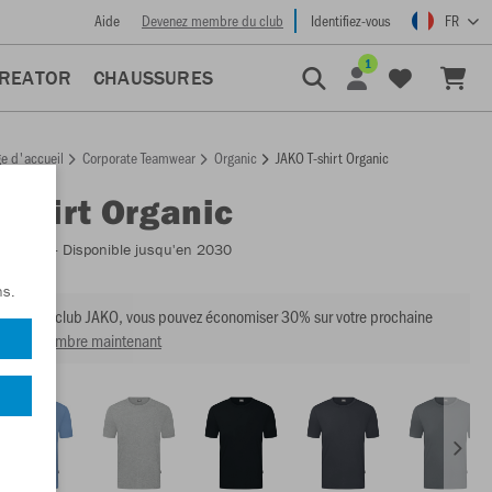
Aide
Devenez membre du club
Identifiez-vous
FR
1
CREATOR
CHAUSSURES
e d'accueil
Corporate Teamwear
Organic
JAKO T-shirt Organic
T-shirt Organic
:
C6120
- Disponible jusqu'en 2030
ns.
mbre du club JAKO, vous pouvez économiser 30% sur votre prochaine
venir membre maintenant