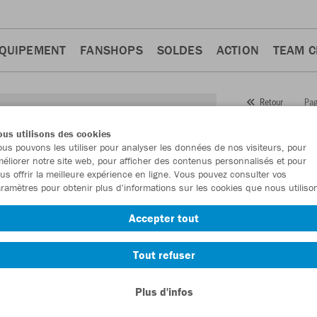
QUIPEMENT
FANSHOPS
SOLDES
ACTION
TEAM 
Pag
Retour
JAKO
us utilisons des cookies
us pouvons les utiliser pour analyser les données de nos visiteurs, pour
Numéro d’article
éliorer notre site web, pour afficher des contenus personnalisés et pour
us offrir la meilleure expérience en ligne. Vous pouvez consulter vos
ramètres pour obtenir plus d'informations sur les cookies que nous utiliso
En tant que me
Accepter tout
commande.
De
Tout refuser
Plus d'infos