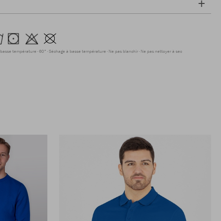
 basse température
60°
Séchage à basse température
Ne pas blanchir
Ne pas nettoyer à sec