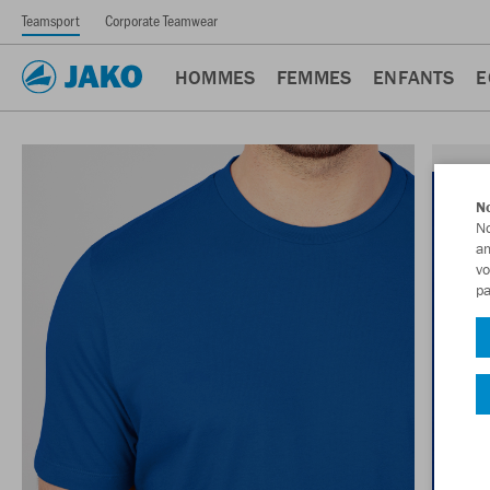
Teamsport
Corporate Teamwear
HOMMES
FEMMES
ENFANTS
E
No
No
am
vo
pa