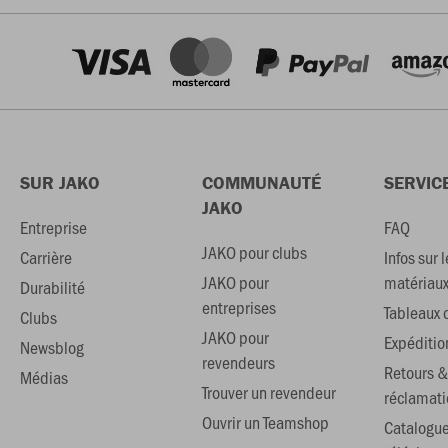
SUR JAKO
COMMUNAUTÉ
SERVIC
JAKO
Entreprise
FAQ
JAKO pour clubs
Carrière
Infos sur l
JAKO pour
matériau
Durabilité
entreprises
Tableaux d
Clubs
JAKO pour
Expéditio
Newsblog
revendeurs
Retours &
Médias
Trouver un revendeur
réclamati
Ouvrir un Teamshop
Catalogu