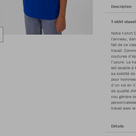
Description
T-shirt clas
Notre t-shirt
l'anneau, dan
fait de ce cla
travail. Comm
coutures d’épa
l’usure. La h
est lavable à 
sa solidité d
pour hommes a
d’un col en V,
de qualité JAK
cou génère de
personnalisée
travail avec l
Détails