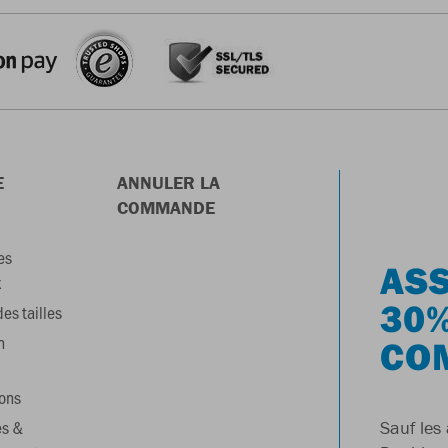
E
ANNULER LA
COMMANDE
es
ASS
x
30%
es tailles
n
CO
ons
es &
Sauf les 