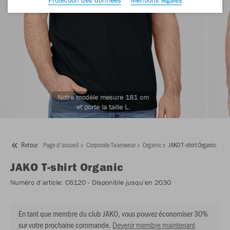
Notre modèle mesure 181 cm
et porte la taille L.
Retour
Page d'accueil
Corporate Teamwear
Organic
JAKO T-shirt Organic
JAKO
T-shirt Organic
Numéro d’article:
C6120
- Disponible jusqu'en 2030
En tant que membre du club JAKO, vous pouvez économiser 30%
sur votre prochaine commande.
Devenir membre maintenant