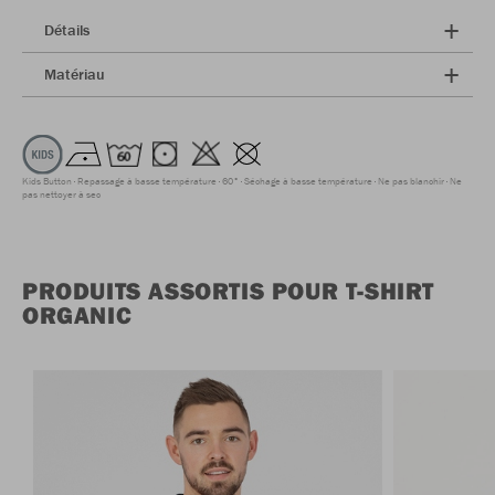
Détails
Matériau
Kids Button
Repassage à basse température
60°
Séchage à basse température
Ne pas blanchir
Ne
pas nettoyer à sec
PRODUITS ASSORTIS POUR T-SHIRT
ORGANIC