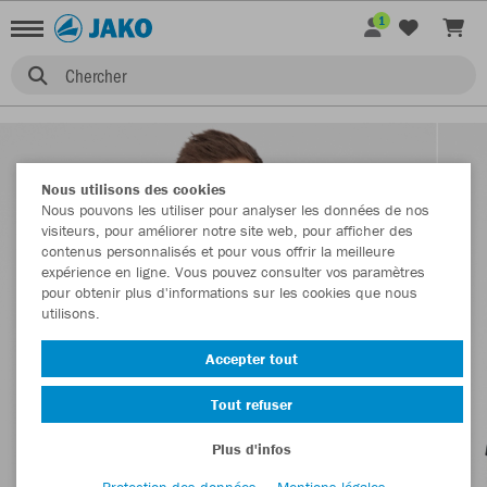
1
Chercher
Nous utilisons des cookies
Nous pouvons les utiliser pour analyser les données de nos
visiteurs, pour améliorer notre site web, pour afficher des
contenus personnalisés et pour vous offrir la meilleure
expérience en ligne. Vous pouvez consulter vos paramètres
pour obtenir plus d'informations sur les cookies que nous
utilisons.
Accepter tout
Tout refuser
Plus d'infos
Protection des données
Mentions légales