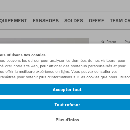
QUIPEMENT
FANSHOPS
SOLDES
OFFRE
TEAM C
Pag
Retour
JAKO
T
us utilisons des cookies
us pouvons les utiliser pour analyser les données de nos visiteurs, pour
Numéro d’article
éliorer notre site web, pour afficher des contenus personnalisés et pour
us offrir la meilleure expérience en ligne. Vous pouvez consulter vos
ramètres pour obtenir plus d'informations sur les cookies que nous utiliso
En tant que me
Accepter tout
commande.
De
Tout refuser
Plus d'infos