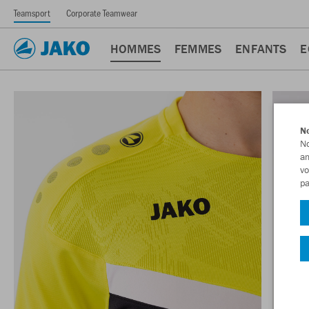
Teamsport
Corporate Teamwear
HOMMES
FEMMES
ENFANTS
E
No
No
am
vo
pa