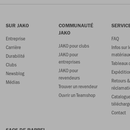
SUR JAKO
COMMUNAUTÉ
SERVIC
JAKO
Entreprise
FAQ
JAKO pour clubs
Carrière
Infos sur l
JAKO pour
matériau
Durabilité
entreprises
Tableaux d
Clubs
JAKO pour
Expéditio
Newsblog
revendeurs
Retours &
Médias
Trouver un revendeur
réclamati
Ouvrir un Teamshop
Catalogu
téléchar
Contact
SACS DE RAPPEL