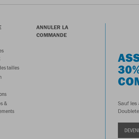
E
ANNULER LA
COMMANDE
es
ASS
x
30%
es tailles
n
CO
ons
es &
Sauf les 
gements
Doublete
DEVEN