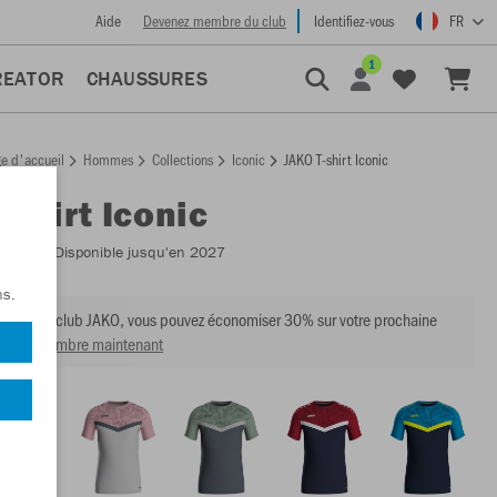
Aide
Devenez membre du club
Identifiez-vous
FR
1
REATOR
CHAUSSURES
e d'accueil
Hommes
Collections
Iconic
JAKO T-shirt Iconic
-shirt Iconic
:
6124
- Disponible jusqu'en 2027
ns.
mbre du club JAKO, vous pouvez économiser 30% sur votre prochaine
venir membre maintenant