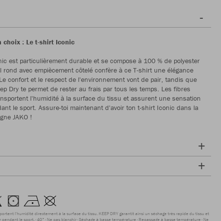
 choix : Le t-shirt Iconic
onic est particulièrement durable et se compose à 100 % de polyester
ol rond avec empiècement côtelé confère à ce T-shirt une élégance
 Le confort et le respect de l'environnement vont de pair, tandis que
ep Dry te permet de rester au frais par tous les temps. Les fibres
ansportent l'humidité à la surface du tissu et assurent une sensation
nt le sport. Assure-toi maintenant d'avoir ton t-shirt Iconic dans la
igne JAKO !
sportent l'humidité directement à la surface du tissu. KEEP DRY garantit ainsi un séchage très rapide du tissu et
r pendant le sport.
40°
Ne pas blanchir
Séchage à basse température
Repassage à basse température
Ne