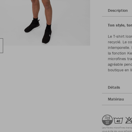
Description
Ton style, ton
Le T-shirt Ic
recyclé. Le c
intemporelle.
la fonction Ke
microfines tr
agréable penda
boutique en l
Détails
Matériau
Les fibres microfines tran
vous évite de vous refroidi