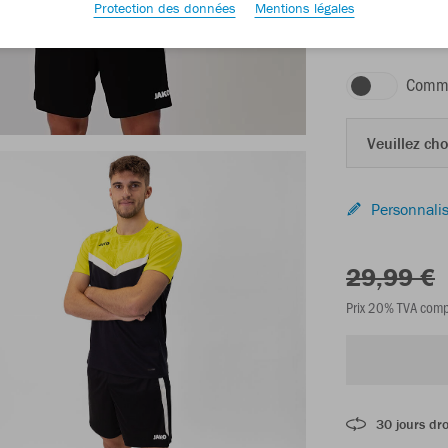
Protection des données
Mentions légales
noir/jaune tendr
Comma
Veuillez choi
Personnalis
29,99 €
Prix 20% TVA comp
30 jours dro