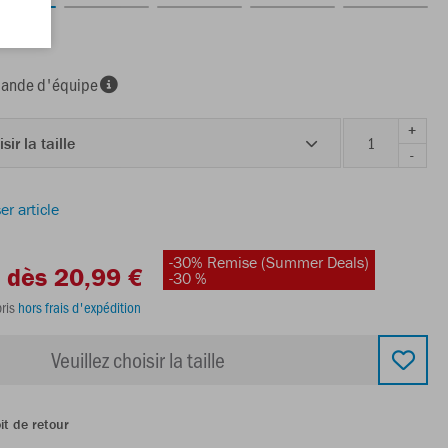
e
nde d'équipe
+
sir la taille
-
er article
-30% Remise (Summer Deals)
dès 20,99 €
-30 %
ris
hors frais d'expédition
Veuillez choisir la taille
it de retour