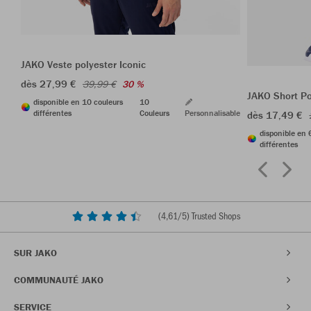
JAKO Veste polyester Iconic
dès 27,99 €
39,99 €
30 %
JAKO Short P
disponible en 10 couleurs
10
différentes
Couleurs
Personnalisable
dès 17,49 €
disponible en 
différentes
(
4,61
/5) Trusted Shops
SUR JAKO
COMMUNAUTÉ JAKO
SERVICE