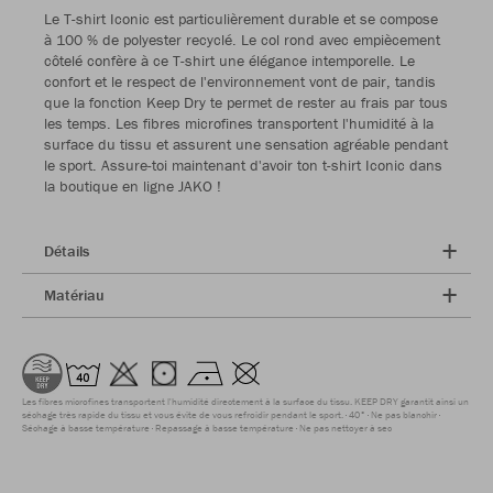
Le T-shirt Iconic est particulièrement durable et se compose
à 100 % de polyester recyclé. Le col rond avec empiècement
côtelé confère à ce T-shirt une élégance intemporelle. Le
confort et le respect de l'environnement vont de pair, tandis
que la fonction Keep Dry te permet de rester au frais par tous
les temps. Les fibres microfines transportent l'humidité à la
surface du tissu et assurent une sensation agréable pendant
le sport. Assure-toi maintenant d'avoir ton t-shirt Iconic dans
la boutique en ligne JAKO !
Détails
Matériau
Les fibres microfines transportent l'humidité directement à la surface du tissu. KEEP DRY garantit ainsi un
séchage très rapide du tissu et vous évite de vous refroidir pendant le sport.
40°
Ne pas blanchir
Séchage à basse température
Repassage à basse température
Ne pas nettoyer à sec