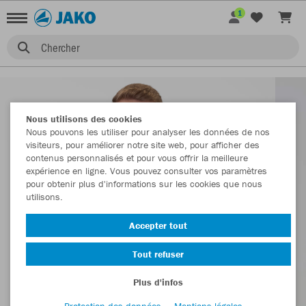
1
Chercher
Nous utilisons des cookies
Nous pouvons les utiliser pour analyser les données de nos
visiteurs, pour améliorer notre site web, pour afficher des
contenus personnalisés et pour vous offrir la meilleure
expérience en ligne. Vous pouvez consulter vos paramètres
pour obtenir plus d'informations sur les cookies que nous
utilisons.
Accepter tout
Tout refuser
Plus d'infos
Protection des données
Mentions légales