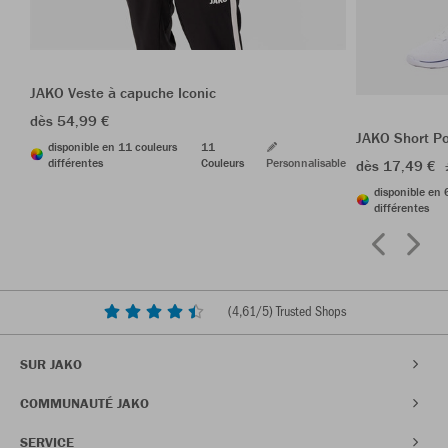
JAKO Veste à capuche Iconic
dès 54,99 €
JAKO Short P
disponible en 11 couleurs
11
différentes
Couleurs
Personnalisable
dès 17,49 €
disponible en 
différentes
(
4,61
/5) Trusted Shops
SUR JAKO
COMMUNAUTÉ JAKO
SERVICE