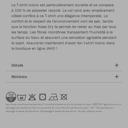
Le T-shirt Iconic est particulièrement durable et se compose
à 100 % de polyester recyclé. Le col rond avec empiècement
côtelé confère à ce T-shirt une élégance intemporelle. Le
confort et le respect de l'environnement vont de pair, tandis
que la fonction Keep Dry te permet de rester au frais par tous
les temps. Les fibres microfines transportent l'humidité à la
surface du tissu et assurent une sensation agréable pendant
le sport. Assure-toi maintenant d'avoir ton t-shirt Iconic dans
la boutique en ligne JAKO !
Détails
Matériau
Les fibres microfines transportent l'humidité directement à la surface du tissu. KEEP DRY garantit ainsi un
séchage très rapide du tissu et vous évite de vous refroidir pendant le sport.
40°
Ne pas blanchir
Séchage à basse température
Repassage à basse température
Ne pas nettoyer à sec