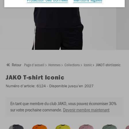
Retour
Page d'accueil
Hommes
Collections
Iconic
JAKO T-shirt Iconic
JAKO
T-shirt Iconic
Numéro d’article:
6124
- Disponible jusqu'en 2027
En tant que membre du club JAKO, vous pouvez économiser 30%
sur votre prochaine commande.
Devenir membre maintenant