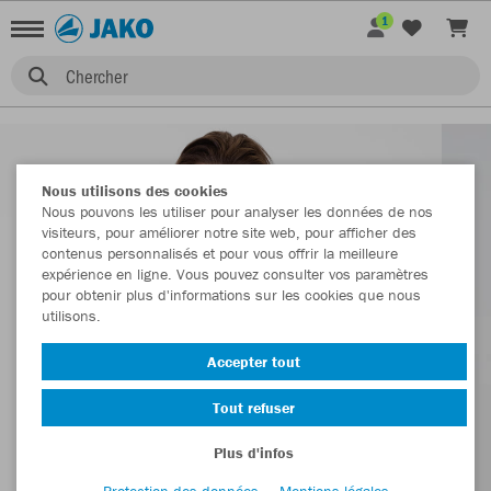
1
Chercher
Nous utilisons des cookies
Nous pouvons les utiliser pour analyser les données de nos
visiteurs, pour améliorer notre site web, pour afficher des
contenus personnalisés et pour vous offrir la meilleure
expérience en ligne. Vous pouvez consulter vos paramètres
pour obtenir plus d'informations sur les cookies que nous
utilisons.
Accepter tout
Tout refuser
Plus d'infos
Protection des données
Mentions légales