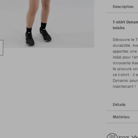
Description
T-shirt Dyna
loisirs
Découvre le T
durabilité. A
apportes une
idéal pour l'
innovante Kee
te procure un
ce t-shirt : i
Dynamic pour 
maintenant !
Détails
Matériau