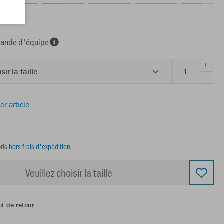
ge foncé
nde d'équipe
+
sir la taille
-
er article
ris
hors frais d'expédition
Veuillez choisir la taille
it de retour