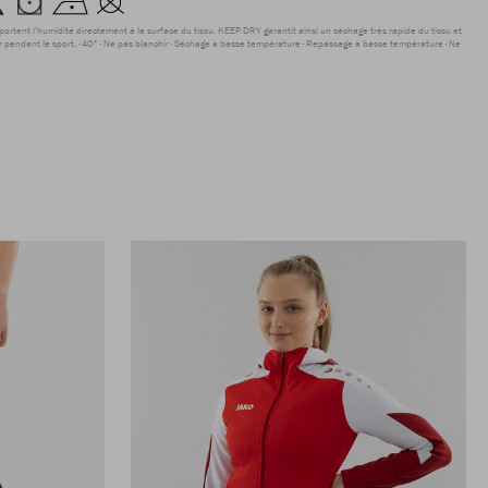
sportent l'humidité directement à la surface du tissu. KEEP DRY garantit ainsi un séchage très rapide du tissu et
r pendant le sport.
40°
Ne pas blanchir
Séchage à basse température
Repassage à basse température
Ne