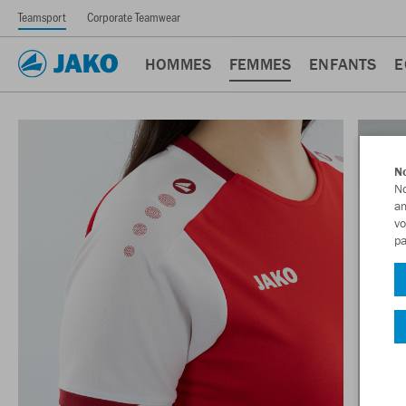
Teamsport
Corporate Teamwear
HOMMES
FEMMES
ENFANTS
E
No
No
am
vo
pa