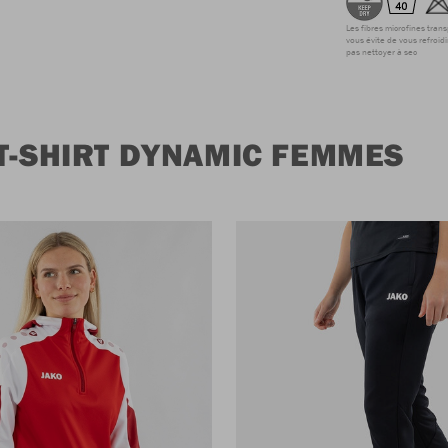
Les fibres microfines tran
vous évite de vous refroidi
pas nettoyer à sec
T-SHIRT DYNAMIC FEMMES