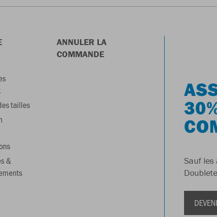
E
ANNULER LA
COMMANDE
es
ASS
x
30%
es tailles
n
CO
ons
es &
Sauf les 
gements
Doublete
DEVEN