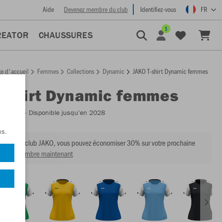
Aide
Devenez membre du club
Identifiez-vous
FR
1
REATOR
CHAUSSURES
e d'accueil
Femmes
Collections
Dynamic
JAKO T-shirt Dynamic femmes
T-shirt Dynamic femmes
:
6170D
- Disponible jusqu'en 2028
ns.
mbre du club JAKO, vous pouvez économiser 30% sur votre prochaine
venir membre maintenant