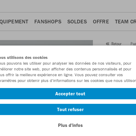
QUIPEMENT
FANSHOPS
SOLDES
OFFRE
TEAM C
Pag
Retour
JAKO
us utilisons des cookies
us pouvons les utiliser pour analyser les données de nos visiteurs, pour
Numéro d’article
éliorer notre site web, pour afficher des contenus personnalisés et pour
us offrir la meilleure expérience en ligne. Vous pouvez consulter vos
ramètres pour obtenir plus d'informations sur les cookies que nous utiliso
En tant que me
Accepter tout
commande.
De
Tout refuser
Plus d'infos