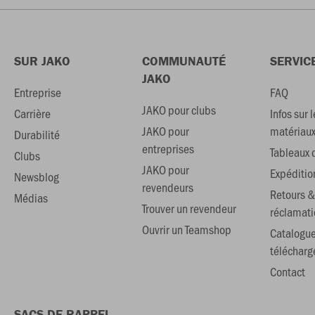
SUR JAKO
COMMUNAUTÉ
SERVIC
JAKO
Entreprise
FAQ
JAKO pour clubs
Carrière
Infos sur l
JAKO pour
matériau
Durabilité
entreprises
Tableaux d
Clubs
JAKO pour
Expéditio
Newsblog
revendeurs
Retours &
Médias
Trouver un revendeur
réclamati
Ouvrir un Teamshop
Catalogu
téléchar
Contact
SACS DE RAPPEL