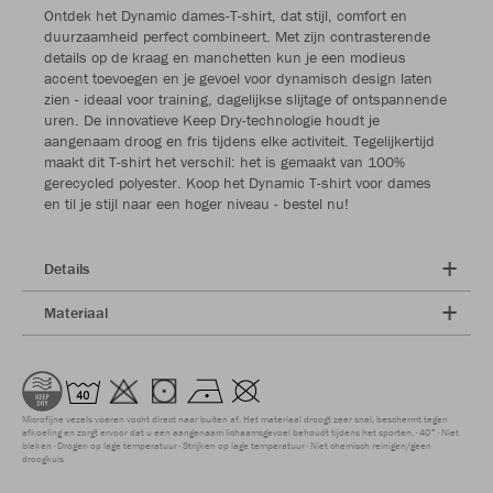
Ontdek het Dynamic dames-T-shirt, dat stijl, comfort en
duurzaamheid perfect combineert. Met zijn contrasterende
details op de kraag en manchetten kun je een modieus
accent toevoegen en je gevoel voor dynamisch design laten
zien - ideaal voor training, dagelijkse slijtage of ontspannende
uren. De innovatieve Keep Dry-technologie houdt je
aangenaam droog en fris tijdens elke activiteit. Tegelijkertijd
maakt dit T-shirt het verschil: het is gemaakt van 100%
gerecycled polyester. Koop het Dynamic T-shirt voor dames
en til je stijl naar een hoger niveau - bestel nu!
Details
Materiaal
Microfijne vezels voeren vocht direct naar buiten af. Het materiaal droogt zeer snel, beschermt tegen
afkoeling en zorgt ervoor dat u een aangenaam lichaamsgevoel behoudt tijdens het sporten.
40°
Niet
bleken
Drogen op lage temperatuur
Strijken op lage temperatuur
Niet chemisch reinigen/geen
droogkuis