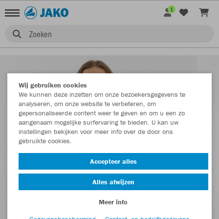
1
Zoeken
Wij gebruiken cookies
We kunnen deze inzetten om onze bezoekersgegevens te
analyseren, om onze website te verbeteren, om
gepersonaliseerde content weer te geven en om u een zo
aangenaam mogelijke surfervaring te bieden. U kan uw
instellingen bekijken voor meer info over de door ons
gebruikte cookies.
Accepteer alles
Alles afwijzen
Meer info
Gegevensbescherming
Contact- en bedrijfsgegevens