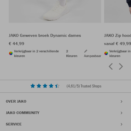
JAKO Geweven broek Dynamic dames
JAKO Zip hoo
€ 44,99
vanaf € 49,9
Verkrijgbaar in 2 verschillende
2
Verkrijgbaar i
kleuren
Kleuren
Aanpasbaar
kleuren
(
4,61
/5) Trusted Shops
OVER JAKO
JAKO COMMUNITY
SERVICE